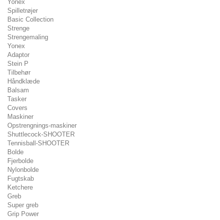
Yonex
Spilletrøjer
Basic Collection
Strenge
Strengemaling
Yonex
Adaptor
Stein P
Tilbehør
Håndklæde
Balsam
Tasker
Covers
Maskiner
Opstrengnings-maskiner
Shuttlecock-SHOOTER
Tennisball-SHOOTER
Bolde
Fjerbolde
Nylonbolde
Fugtskab
Ketchere
Greb
Super greb
Grip Power