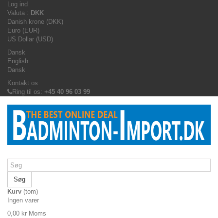
Log ind
Valuta :
DKK
Danish krone (DKK)
Euro (EUR)
US Dollar (USD)
Dansk
English
Dansk
Kontakt os
Ring til os:
+45 40 96 03 99
Søg
Kurv
(tom)
Ingen varer
0,00 kr
Moms