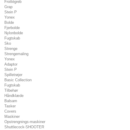
Frottégreb
Grap
Stein P
Yonex
Bolde
Fjerbolde
Nylonbolde
Fugtskab
Sko
Strenge
Strengemaling
Yonex
Adaptor
Stein P
Spilletrøjer
Basic Collection
Fugtskab
Tilbehør
Håndklæde
Balsam
Tasker
Covers
Maskiner
Opstrengnings-maskiner
Shuttlecock-SHOOTER