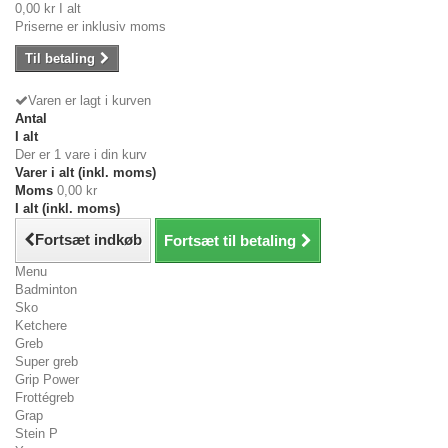
0,00 kr
I alt
Priserne er inklusiv moms
Til betaling
Varen er lagt i kurven
Antal
I alt
Der er 1 vare i din kurv
Varer i alt (inkl. moms)
Moms
0,00 kr
I alt (inkl. moms)
Fortsæt indkøb
Fortsæt til betaling
Menu
Badminton
Sko
Ketchere
Greb
Super greb
Grip Power
Frottégreb
Grap
Stein P