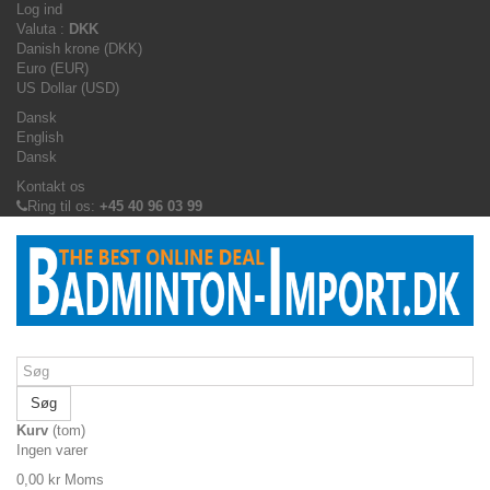
Log ind
Valuta :
DKK
Danish krone (DKK)
Euro (EUR)
US Dollar (USD)
Dansk
English
Dansk
Kontakt os
Ring til os:
+45 40 96 03 99
Søg
Kurv
(tom)
Ingen varer
0,00 kr
Moms