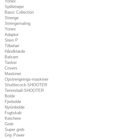
Yonex
Spilletrøjer
Basic Collection
Strenge
Strengemaling
Yonex
Adaptor
Stein P
Tilbehør
Håndklæde
Balsam
Tasker
Covers
Maskiner
Opstrengnings-maskiner
Shuttlecock-SHOOTER
Tennisball-SHOOTER
Bolde
Fjerbolde
Nylonbolde
Fugtskab
Ketchere
Greb
Super greb
Grip Power