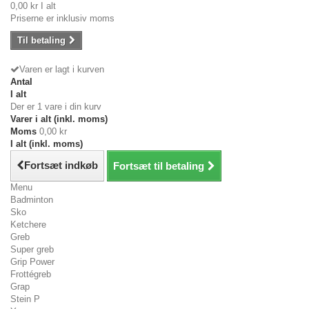
0,00 kr
I alt
Priserne er inklusiv moms
Til betaling
Varen er lagt i kurven
Antal
I alt
Der er 1 vare i din kurv
Varer i alt (inkl. moms)
Moms
0,00 kr
I alt (inkl. moms)
Fortsæt indkøb
Fortsæt til betaling
Menu
Badminton
Sko
Ketchere
Greb
Super greb
Grip Power
Frottégreb
Grap
Stein P