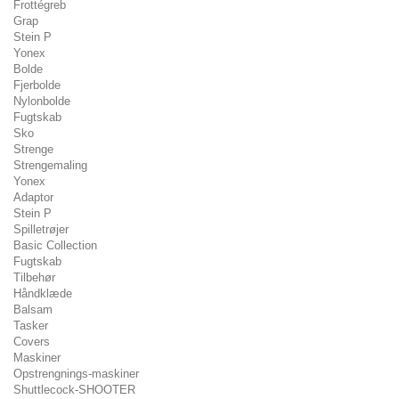
Frottégreb
Grap
Stein P
Yonex
Bolde
Fjerbolde
Nylonbolde
Fugtskab
Sko
Strenge
Strengemaling
Yonex
Adaptor
Stein P
Spilletrøjer
Basic Collection
Fugtskab
Tilbehør
Håndklæde
Balsam
Tasker
Covers
Maskiner
Opstrengnings-maskiner
Shuttlecock-SHOOTER