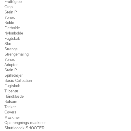
Frottégreb
Grap
Stein P
Yonex
Bolde
Fjerbolde
Nylonbolde
Fugtskab
Sko
Strenge
Strengemaling
Yonex
Adaptor
Stein P
Spilletrøjer
Basic Collection
Fugtskab
Tilbehør
Håndklæde
Balsam
Tasker
Covers
Maskiner
Opstrengnings-maskiner
Shuttlecock-SHOOTER