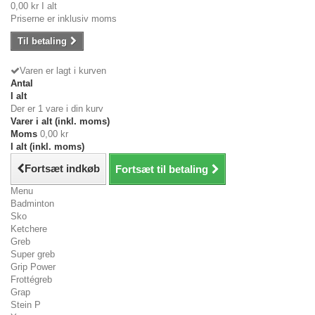
0,00 kr
I alt
Priserne er inklusiv moms
Til betaling
Varen er lagt i kurven
Antal
I alt
Der er 1 vare i din kurv
Varer i alt (inkl. moms)
Moms
0,00 kr
I alt (inkl. moms)
Fortsæt indkøb
Fortsæt til betaling
Menu
Badminton
Sko
Ketchere
Greb
Super greb
Grip Power
Frottégreb
Grap
Stein P