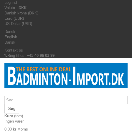
Log ind
Valuta :
DKK
Danish krone (DKK)
Euro (EUR)
US Dollar (USD)
Dansk
English
Dansk
Kontakt os
Ring til os:
+45 40 96 03 99
Søg
Kurv
(tom)
Ingen varer
0,00 kr
Moms