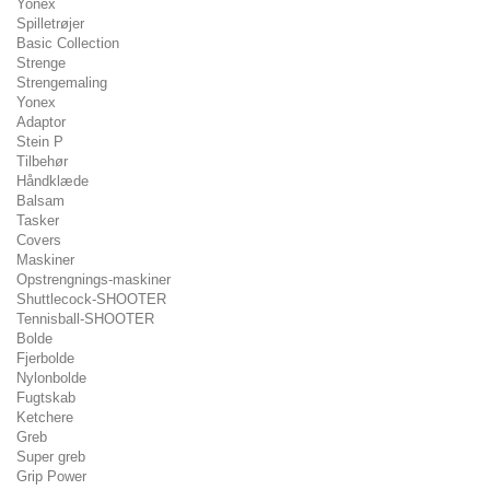
Yonex
Spilletrøjer
Basic Collection
Strenge
Strengemaling
Yonex
Adaptor
Stein P
Tilbehør
Håndklæde
Balsam
Tasker
Covers
Maskiner
Opstrengnings-maskiner
Shuttlecock-SHOOTER
Tennisball-SHOOTER
Bolde
Fjerbolde
Nylonbolde
Fugtskab
Ketchere
Greb
Super greb
Grip Power