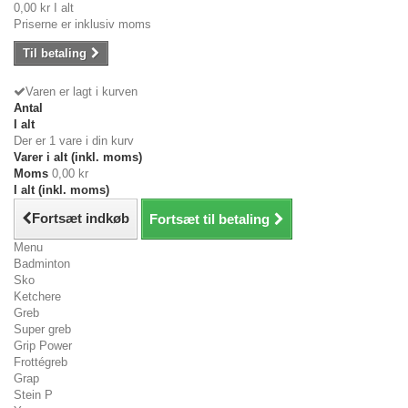
0,00 kr
I alt
Priserne er inklusiv moms
Til betaling
Varen er lagt i kurven
Antal
I alt
Der er 1 vare i din kurv
Varer i alt (inkl. moms)
Moms
0,00 kr
I alt (inkl. moms)
Fortsæt indkøb
Fortsæt til betaling
Menu
Badminton
Sko
Ketchere
Greb
Super greb
Grip Power
Frottégreb
Grap
Stein P