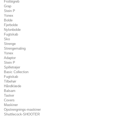
Frottégreb
Grap
Stein P
Yonex
Bolde
Fjerbolde
Nylonbolde
Fugtskab
Sko
Strenge
Strengemaling
Yonex
Adaptor
Stein P
Spilletrøjer
Basic Collection
Fugtskab
Tilbehør
Håndklæde
Balsam
Tasker
Covers
Maskiner
Opstrengnings-maskiner
Shuttlecock-SHOOTER