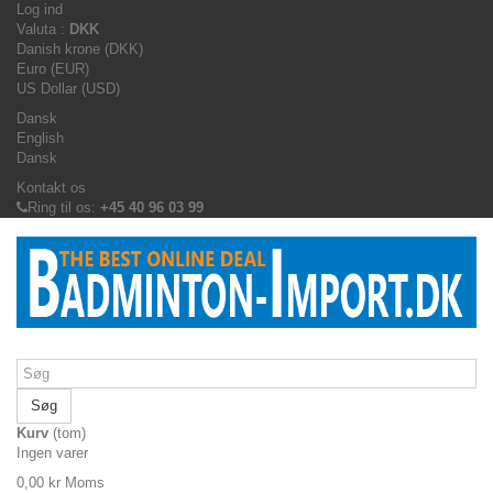
Log ind
Valuta :
DKK
Danish krone (DKK)
Euro (EUR)
US Dollar (USD)
Dansk
English
Dansk
Kontakt os
Ring til os:
+45 40 96 03 99
Søg
Kurv
(tom)
Ingen varer
0,00 kr
Moms