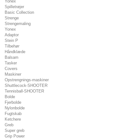
Yonex
Spilletrøjer
Basic Collection
Strenge
Strengemaling
Yonex
Adaptor
Stein P
Tilbehør
Håndklæde
Balsam
Tasker
Covers
Maskiner
Opstrengnings-maskiner
Shuttlecock-SHOOTER
Tennisball-SHOOTER
Bolde
Fjerbolde
Nylonbolde
Fugtskab
Ketchere
Greb
Super greb
Grip Power