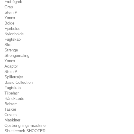
Frottégreb
Grap
Stein P
Yonex
Bolde
Fjerbolde
Nylonbolde
Fugtskab
Sko
Strenge
Strengemaling
Yonex
Adaptor
Stein P
Spilletrøjer
Basic Collection
Fugtskab
Tilbehør
Håndklæde
Balsam
Tasker
Covers
Maskiner
Opstrengnings-maskiner
Shuttlecock-SHOOTER