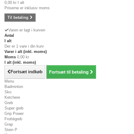
0,00 kr
I alt
Priserne er inklusiv moms
Til betaling
Varen er lagt i kurven
Antal
I alt
Der er 1 vare i din kurv
Varer i alt (inkl. moms)
Moms
0,00 kr
I alt (inkl. moms)
Fortsæt indkøb
Fortsæt til betaling
Menu
Badminton
Sko
Ketchere
Greb
Super greb
Grip Power
Frottégreb
Grap
Stein P