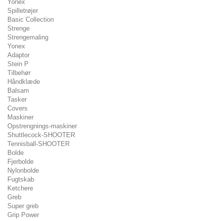
Yonex
Spilletrøjer
Basic Collection
Strenge
Strengemaling
Yonex
Adaptor
Stein P
Tilbehør
Håndklæde
Balsam
Tasker
Covers
Maskiner
Opstrengnings-maskiner
Shuttlecock-SHOOTER
Tennisball-SHOOTER
Bolde
Fjerbolde
Nylonbolde
Fugtskab
Ketchere
Greb
Super greb
Grip Power