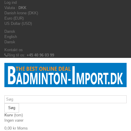
Log ind
Valuta :
DKK
Danish krone (DKK)
Euro (EUR)
US Dollar (USD)
Dansk
English
Dansk
Kontakt os
Ring til os:
+45 40 96 03 99
Søg
Kurv
(tom)
Ingen varer
0,00 kr
Moms