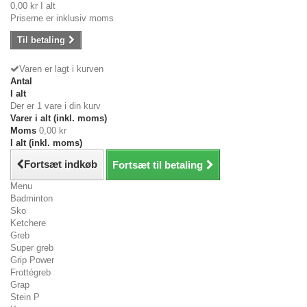
0,00 kr
I alt
Priserne er inklusiv moms
Til betaling
Varen er lagt i kurven
Antal
I alt
Der er 1 vare i din kurv
Varer i alt (inkl. moms)
Moms
0,00 kr
I alt (inkl. moms)
Fortsæt indkøb
Fortsæt til betaling
Menu
Badminton
Sko
Ketchere
Greb
Super greb
Grip Power
Frottégreb
Grap
Stein P