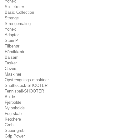
Yonex
Spilletrøjer
Basic Collection
Strenge
Strengemaling
Yonex
Adaptor
Stein P
Tilbehør
Håndklæde
Balsam
Tasker
Covers
Maskiner
Opstrengnings-maskiner
Shuttlecock-SHOOTER
Tennisball-SHOOTER
Bolde
Fjerbolde
Nylonbolde
Fugtskab
Ketchere
Greb
Super greb
Grip Power