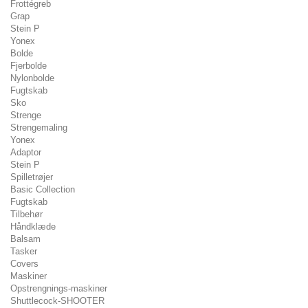
Frottégreb
Grap
Stein P
Yonex
Bolde
Fjerbolde
Nylonbolde
Fugtskab
Sko
Strenge
Strengemaling
Yonex
Adaptor
Stein P
Spilletrøjer
Basic Collection
Fugtskab
Tilbehør
Håndklæde
Balsam
Tasker
Covers
Maskiner
Opstrengnings-maskiner
Shuttlecock-SHOOTER