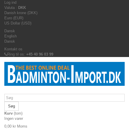
Log ind
Valuta :
DKK
Danish krone (DKK)
Euro (EUR)
US Dollar (USD)
Dansk
English
Dansk
Kontakt os
Ring til os:
+45 40 96 03 99
Søg
Kurv
(tom)
Ingen varer
0,00 kr
Moms