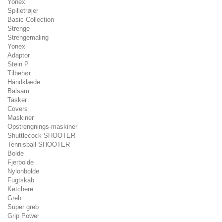
Yonex
Spilletrøjer
Basic Collection
Strenge
Strengemaling
Yonex
Adaptor
Stein P
Tilbehør
Håndklæde
Balsam
Tasker
Covers
Maskiner
Opstrengnings-maskiner
Shuttlecock-SHOOTER
Tennisball-SHOOTER
Bolde
Fjerbolde
Nylonbolde
Fugtskab
Ketchere
Greb
Super greb
Grip Power