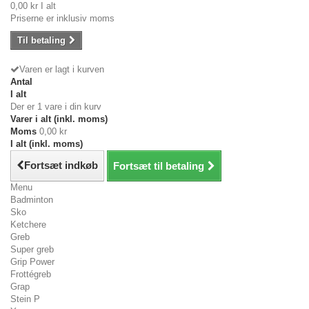
0,00 kr
I alt
Priserne er inklusiv moms
Til betaling
Varen er lagt i kurven
Antal
I alt
Der er 1 vare i din kurv
Varer i alt (inkl. moms)
Moms
0,00 kr
I alt (inkl. moms)
Fortsæt indkøb
Fortsæt til betaling
Menu
Badminton
Sko
Ketchere
Greb
Super greb
Grip Power
Frottégreb
Grap
Stein P