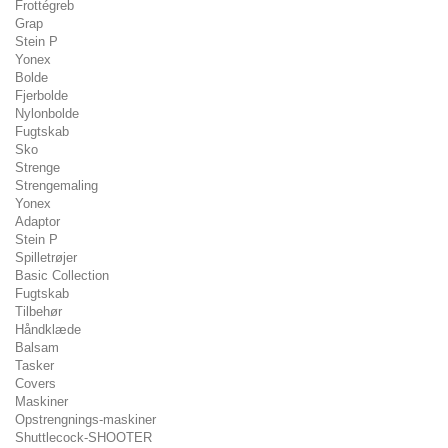
Frottégreb
Grap
Stein P
Yonex
Bolde
Fjerbolde
Nylonbolde
Fugtskab
Sko
Strenge
Strengemaling
Yonex
Adaptor
Stein P
Spilletrøjer
Basic Collection
Fugtskab
Tilbehør
Håndklæde
Balsam
Tasker
Covers
Maskiner
Opstrengnings-maskiner
Shuttlecock-SHOOTER