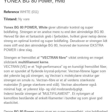
YONEX BG 80 Power, Hvid
Reference
WHITE (011)
Tilstand:
Ny vare
Yonex BG 80 POWER, White
giver ultimativ kontrol og super
boldføling. Strengen er en anelse mere ru end den almindelige BG 80.
Herved får den et fantastisk greb i fjerbolden, hvilket giver netop denne
streng en optimal kontrol og super boldføling. Derudover er strengen lidt
mere stiff end den almindelige BG 80, hvorved der kommer EKSTRA
POWER i dine slag.
Strengen er fremstillet af
”VECTRAN fibre”
viklet omkring en meget
slidstærk
multifilament kerne
.
VECTRAN (VE) er et ”high-performance” og en kunstigt fremstillet fiber,
som er spundet af flydende krystal-polymer. Vectran-fibrene ligger som
det yderste lag på strengen, og Vectran`s molekylære struktur gør
strengen en smule ru. Vectran–fibre er et af verdens stærkeste
materialer (5 gange stærkere end stål). Vectran absorberer også
minimal fugt, er yderest klip- og slid modstandsdygtigt.
Inderst består strengen af ”MULTIFILAMENT". Et nylongarn af
kemofibre bestående af enkelt-filamenter i bundter og som giver god
elasticitet.
Denne
BG 80 Power
streng giver en super powereffekt, stor holdbarhed