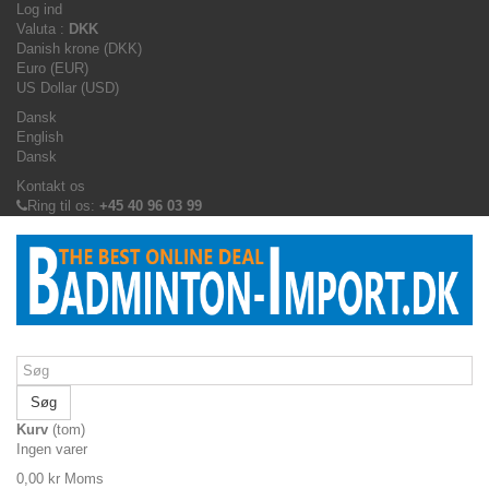
Log ind
Valuta :
DKK
Danish krone (DKK)
Euro (EUR)
US Dollar (USD)
Dansk
English
Dansk
Kontakt os
Ring til os:
+45 40 96 03 99
Søg
Kurv
(tom)
Ingen varer
0,00 kr
Moms