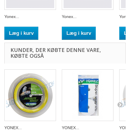
Yonex...
Yonex...
Yonex
Læg i kurv
Læg i kurv
Læ
KUNDER, DER KØBTE DENNE VARE,
KØBTE OGSÅ
YONEX...
YONEX...
YONEX