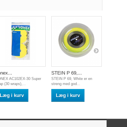
nex...
STEIN P 69,...
YONEX..
NEX AC102EX-30 Super
STEIN P 69, White er en
Yonex Aero
ap (30 wraps),...
streng med god...
Grey/Yellow
Læg i kurv
Læg i kurv
Læg i 