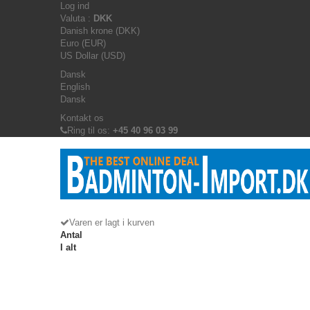
Log ind
Valuta :
DKK
Danish krone (DKK)
Euro (EUR)
US Dollar (USD)
Dansk
English
Dansk
Kontakt os
Ring til os:
+45 40 96 03 99
Varen er lagt i kurven
Antal
I alt