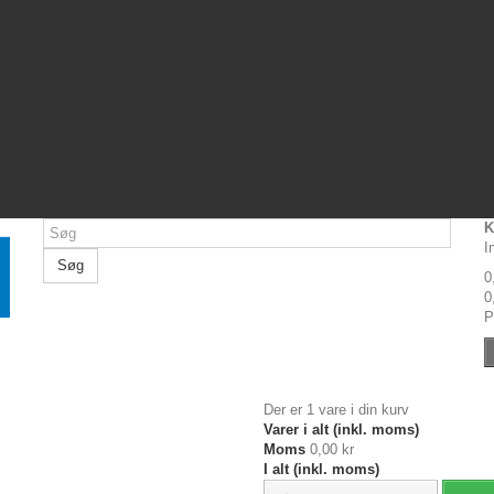
K
I
Søg
0
0
P
Der er 1 vare i din kurv
Varer i alt (inkl. moms)
Moms
0,00 kr
I alt (inkl. moms)