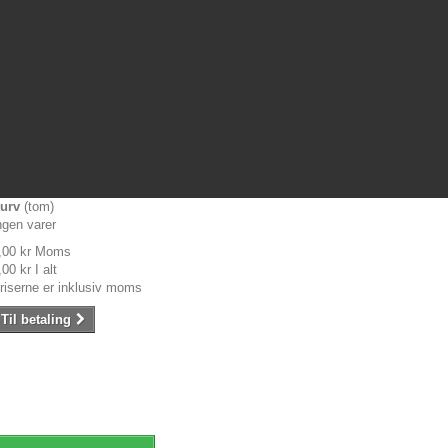
urv
(tom)
ngen varer
,00 kr
Moms
,00 kr
I alt
riserne er inklusiv moms
Til betaling