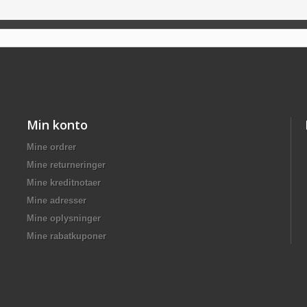
Min konto
Mine ordrer
Mine returneringer
Mine kreditnotaer
Mine adresser
Mine oplysninger
Mine rabatkuponer