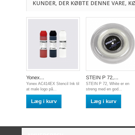
KUNDER, DER KØBTE DENNE VARE, K
Yonex...
STEIN P 72,...
Yonex AC414EX Stencil Ink til
STEIN P 72, White er en
at male logo på...
streng med en god...
Læg i kurv
Læg i kurv