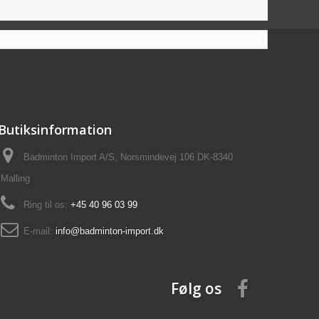
Butiksinformation
Badminton Import A/S, Norsmindevej 106 DK-8340
Malling
Ring til os:
+45 40 96 03 99
E-mail:
info@badminton-import.dk
Følg os