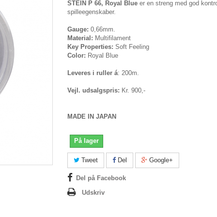
STEIN P 66, Royal Blue
er en streng med god kontr
spilleegenskaber.
Gauge:
0,66mm.
Material:
Multifilament
Key Properties:
Soft Feeling
Color:
Royal Blue
Leveres i ruller á
: 200m.
Vejl. udsalgspris:
Kr. 900,-
MADE IN JAPAN
På lager
Tweet
Del
Google+
Del på Facebook
Udskriv