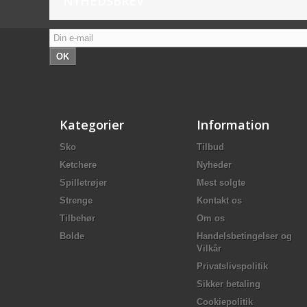
NYHEDSBREV
OK
Kategorier
Information
Sko
Tilbud
Ketchere
Nyheder
Spilletrøjer
Mest solgte
Strenge
Kontakt os
Tilbehør
Om os
Bolde
Handelsbetingelser og
Vilkår
Privatslivspolitik
Sikker betaling
Cookiepolitik