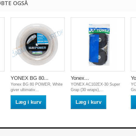
ØBTE OGSÅ
YONEX BG 80...
Yonex...
Yo
Yonex BG 80 POWER, White
YONEX AC102EX-30 Super
YO
giver ultimativ...
Grap (30 wraps),...
Gr
Læg i kurv
Læg i kurv