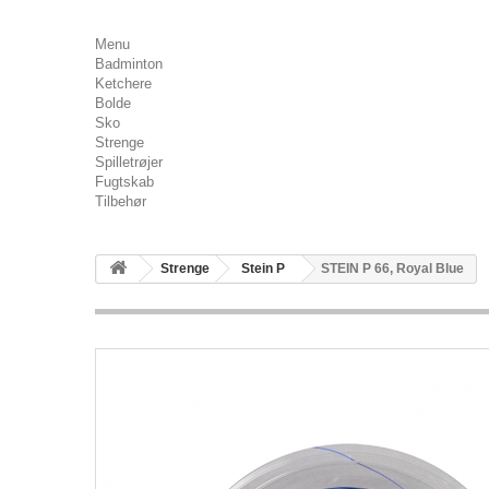
Menu
Badminton
Ketchere
Bolde
Sko
Strenge
Spilletrøjer
Fugtskab
Tilbehør
Strenge
Stein P
STEIN P 66, Royal Blue