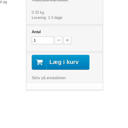
1 000,00 kr
inkl. moms
ol og
0.33 kg
Levering: 1-3 dage
Antal
Læg i kurv
Skriv på ønskelisten