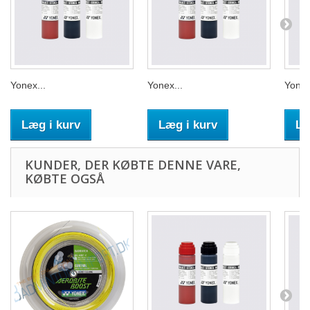
Yonex...
Yonex...
Yonex
Læg i kurv
Læg i kurv
Læ
KUNDER, DER KØBTE DENNE VARE,
KØBTE OGSÅ