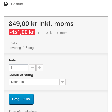
Udskriv
849,00 kr
inkl. moms
-451,00 kr
1 300,00 kr
inkl. moms
0.24 kg
Levering: 1-3 dage
Antal
Colour of string
Neon Pink
Læg i kurv
Skriv på ønskelisten