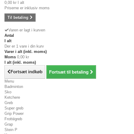
0,00 kr
I alt
Priserne er inklusiv moms
Til betaling
Varen er lagt i kurven
Antal
I alt
Der er 1 vare i din kurv
Varer i alt (inkl. moms)
Moms
0,00 kr
I alt (inkl. moms)
Fortsæt indkøb
Fortsæt til betaling
Menu
Badminton
Sko
Ketchere
Greb
Super greb
Grip Power
Frottégreb
Grap
Stein P