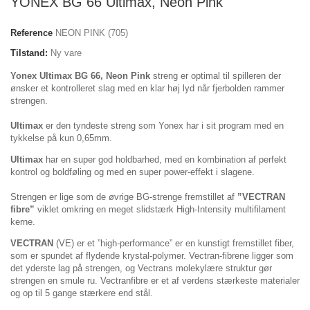
YONEX BG 66 Ultimax, Neon Pink
Reference
NEON PINK (705)
Tilstand:
Ny vare
Yonex Ultimax BG 66, Neon Pink
streng er optimal til spilleren der
ønsker et kontrolleret slag med en klar høj lyd når fjerbolden rammer
strengen.
Ultimax
er den tyndeste streng som Yonex har i sit program med en
tykkelse på kun 0,65mm.
Ultimax
har en super god holdbarhed, med en kombination af perfekt
kontrol og boldføling og med en super power-effekt i slagene.
Strengen er lige som de øvrige BG-strenge fremstillet af
”VECTRAN
fibre”
viklet omkring en meget slidstærk High-Intensity multifilament
kerne.
VECTRAN
(VE) er et ”high-performance” er en kunstigt fremstillet fiber,
som er spundet af flydende krystal-polymer. Vectran-fibrene ligger som
det yderste lag på strengen, og Vectrans molekylære struktur gør
strengen en smule ru. Vectranfibre er et af verdens stærkeste materialer
og op til 5 gange stærkere end stål.