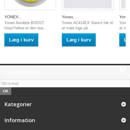
YONEX...
Yonex...
Yonex
Yonex Aerobite BOOST,
Yonex AC414EX Stencil Ink til
Yonex 
Grey/Yellow er den nye...
at male logo på...
at mal
Læg i kurv
Læg i kurv
Læ
NYHEDSBREV
OK
Kategorier
Information