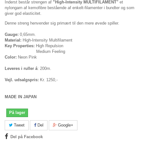
Inderst består strengen af
”High-Intensity MULTIFILAMENT"
et
nylongarn af kemofibre bestående af enkelt-filamenter i bundter og som
giver god elasticitet.
Denne streng henvender sig primært til den mere øvede spiller.
Gauge:
0,65mm.
Material:
High-Intensity Multifilament
Key Properties:
High Repulsion
Medium Feeling
Color:
Neon Pink
Leveres i ruller á
: 200m.
Vejl. udsalgspris:
Kr. 1250,-
MADE IN JAPAN
På lager
Tweet
Del
Google+
Del på Facebook