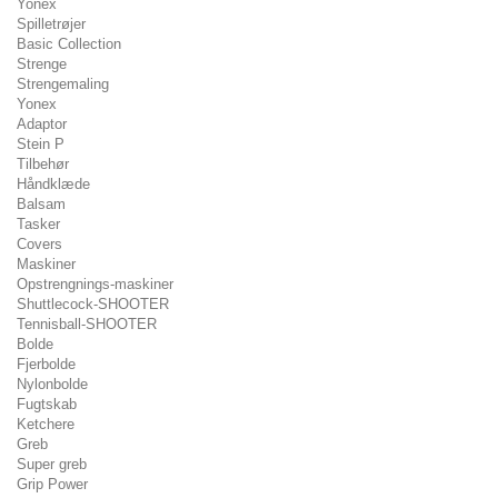
Yonex
Spilletrøjer
Basic Collection
Strenge
Strengemaling
Yonex
Adaptor
Stein P
Tilbehør
Håndklæde
Balsam
Tasker
Covers
Maskiner
Opstrengnings-maskiner
Shuttlecock-SHOOTER
Tennisball-SHOOTER
Bolde
Fjerbolde
Nylonbolde
Fugtskab
Ketchere
Greb
Super greb
Grip Power