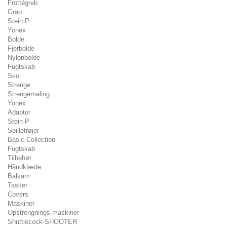
Frottégreb
Grap
Stein P
Yonex
Bolde
Fjerbolde
Nylonbolde
Fugtskab
Sko
Strenge
Strengemaling
Yonex
Adaptor
Stein P
Spilletrøjer
Basic Collection
Fugtskab
Tilbehør
Håndklæde
Balsam
Tasker
Covers
Maskiner
Opstrengnings-maskiner
Shuttlecock-SHOOTER