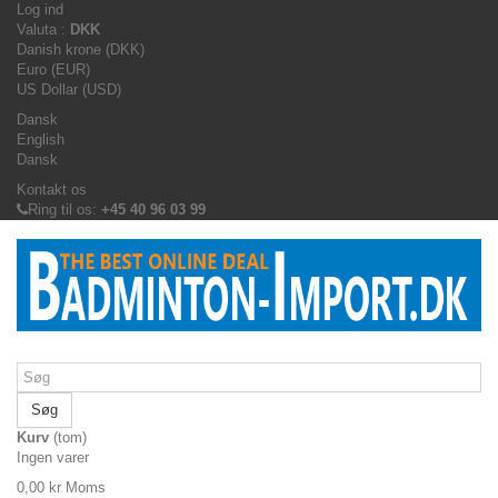
Log ind
Valuta :
DKK
Danish krone (DKK)
Euro (EUR)
US Dollar (USD)
Dansk
English
Dansk
Kontakt os
Ring til os:
+45 40 96 03 99
Søg
Kurv
(tom)
Ingen varer
0,00 kr
Moms