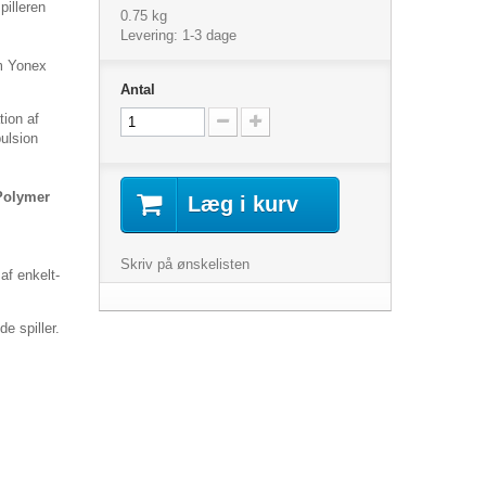
pilleren
0.75 kg
Levering: 1-3 dage
om Yonex
Antal
ion af
pulsion
Polymer
Læg i kurv
Skriv på ønskelisten
af enkelt-
e spiller.