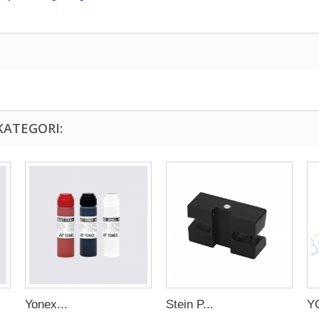
KATEGORI:
Yonex...
Stein P...
Y