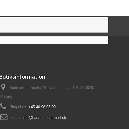
Butiksinformation
Badminton Import A/S, Norsmindevej 106 DK-8340
Malling
Ring til os:
+45 40 96 03 99
E-mail:
info@badminton-import.dk