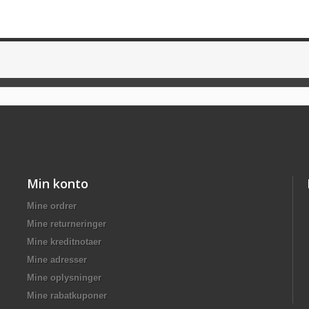
Min konto
Mine ordrer
Mine returneringer
Mine kreditnotaer
Mine adresser
Mine oplysninger
Mine rabatkuponer