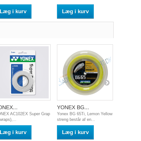
Læg i kurv
Læg i kurv
Læg i 
ONEX...
YONEX BG...
YONEX B
NEX AC102EX Super Grap
Yonex BG 65Ti, Lemon Yellow
Yonex BG 8
wraps),...
streng består af en...
unik kombina
Læg i kurv
Læg i kurv