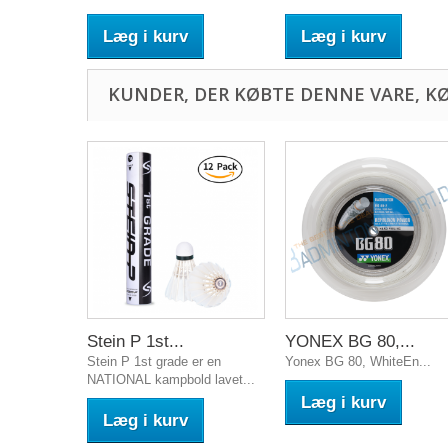
Læg i kurv
Læg i kurv
KUNDER, DER KØBTE DENNE VARE, K
Stein P 1st...
YONEX BG 80,...
Stein P 1st grade er en
Yonex BG 80, WhiteEn...
NATIONAL kampbold lavet...
Læg i kurv
Læg i kurv