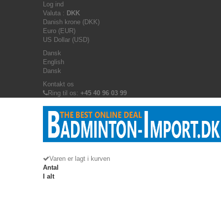
Log ind
Valuta :
DKK
Danish krone (DKK)
Euro (EUR)
US Dollar (USD)
Dansk
English
Dansk
Kontakt os
Ring til os:
+45 40 96 03 99
Varen er lagt i kurven
Antal
I alt