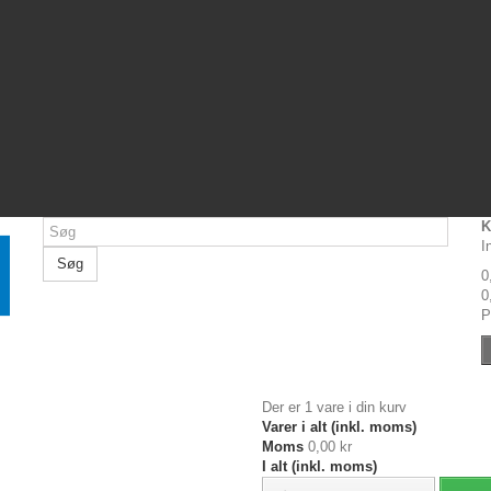
K
I
Søg
0
0
P
Der er 1 vare i din kurv
Varer i alt (inkl. moms)
Moms
0,00 kr
I alt (inkl. moms)