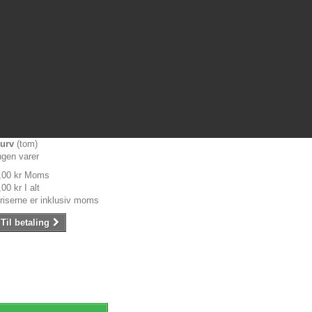
urv
(tom)
ngen varer
,00 kr
Moms
,00 kr
I alt
riserne er inklusiv moms
Til betaling