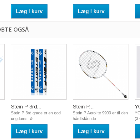
Læg i kurv
Læg i kurv
ØBTE OGSÅ
Stein P 3rd...
Stein P...
Y
Stein P 3rd grade er en god
Stein P Aerolite 9900 er til den
YO
ungdoms- &...
hårdtslående...
(3 
Læg i kurv
Læg i kurv