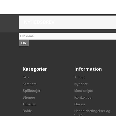
NYHEDSBREV
OK
Kategorier
Information
Sko
Tilbud
Ketchere
Nyheder
Spilletrøjer
Mest solgte
Strenge
Kontakt os
Tilbehør
Om os
Bolde
Handelsbetingelser og
Vilkår