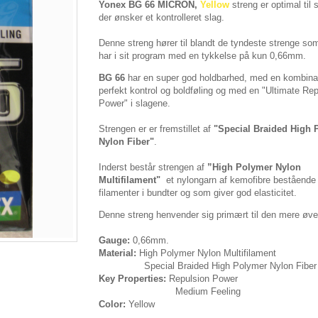
Yonex BG 66 MICRON,
Yellow
streng er optimal til s
der ønsker et kontrolleret slag.
Denne streng hører til blandt de tyndeste strenge s
har i sit program med en tykkelse på kun 0,66mm.
BG 66
har en super god holdbarhed, med en kombinat
perfekt kontrol og boldføling og med en "Ultimate Re
Power" i slagene.
Strengen er er fremstillet af
"Special Braided High 
Nylon Fiber"
.
Inderst består strengen af
”High Polymer Nylon
Multifilament"
et nylongarn af kemofibre bestående 
filamenter i bundter og som giver god elasticitet.
Denne streng henvender sig primært til den mere øved
Gauge:
0,66mm.
Material:
High Polymer Nylon Multifilament
Special Braided High Polymer Nylon Fiber
Key Properties:
Repulsion Power
Medium Feeling
Color:
Yellow