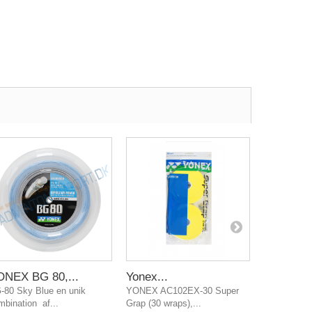
ONEX BG 80,...
Yonex...
YONEX..
-80 Sky Blue en unik
YONEX AC102EX-30 Super
YONEX AC1
mbination af...
Grap (30 wraps),...
Grap (30 wra