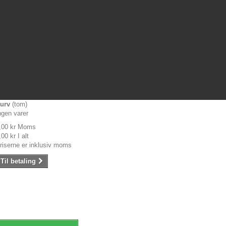
urv
(tom)
ngen varer
,00 kr
Moms
,00 kr
I alt
riserne er inklusiv moms
Til betaling