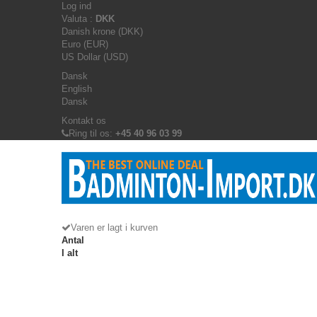
Log ind
Valuta :
DKK
Danish krone (DKK)
Euro (EUR)
US Dollar (USD)
Dansk
English
Dansk
Kontakt os
Ring til os:
+45 40 96 03 99
Varen er lagt i kurven
Antal
I alt