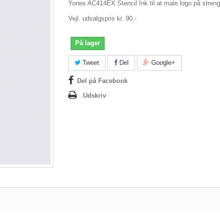
Yonex AC414EX Stencil Ink til at male logo på stren
Vejl. udsalgspris kr. 90,-
På lager
Tweet
Del
Google+
Del på Facebook
Udskriv