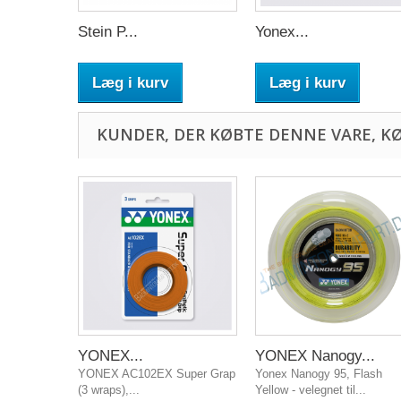
Stein P...
Yonex...
Læg i kurv
Læg i kurv
KUNDER, DER KØBTE DENNE VARE, K
YONEX...
YONEX Nanogy...
YONEX AC102EX Super Grap
Yonex Nanogy 95, Flash
(3 wraps),...
Yellow - velegnet til...