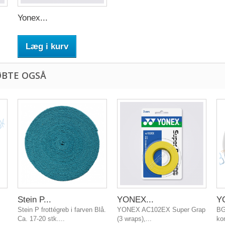
Yonex...
Læg i kurv
ØBTE OGSÅ
Stein P...
YONEX...
Y
Stein P frottégreb i farven Blå.
YONEX AC102EX Super Grap
BG
Ca. 17-20 stk....
(3 wraps),...
ko