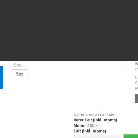
K
I
Søg
0
0
P
Der er 1 vare i din kurv
Varer i alt (inkl. moms)
Moms
0,00 kr
I alt (inkl. moms)