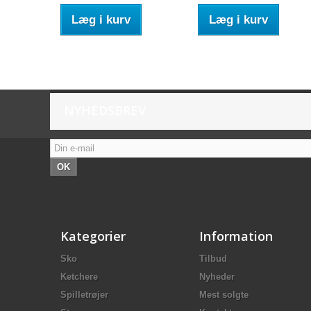
Læg i kurv
Læg i kurv
NYHEDSBREV
OK
Kategorier
Information
Sko
Tilbud
Ketchere
Nyheder
Spilletrøjer
Mest solgte