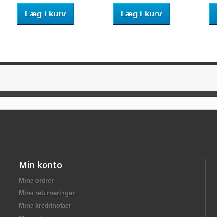
Læg i kurv
Læg i kurv
Min konto
Mine ordrer
Mine returneringer
Mine kreditnotaer