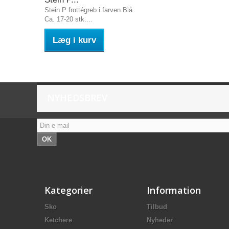
Stein P frottégreb i farven Blå.
Ca. 17-20 stk....
Læg i kurv
NYHEDSBREV
OK
Kategorier
Information
Sko
Tilbud
Ketchere
Nyheder