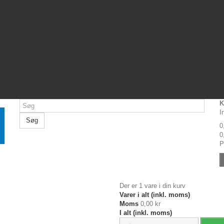
K
I
Søg
0
0
P
Der er 1 vare i din kurv
Varer i alt (inkl. moms)
Moms
0,00 kr
I alt (inkl. moms)