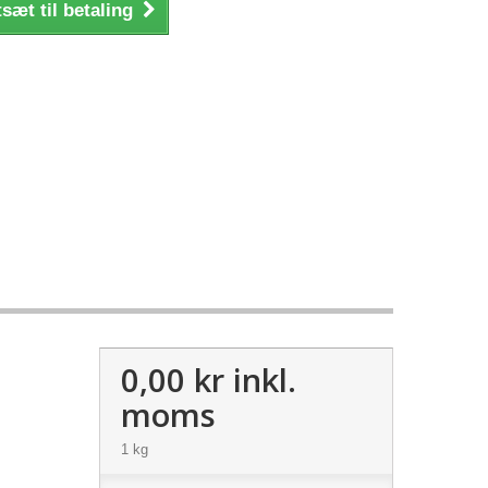
sæt til betaling
0,00 kr
inkl.
moms
1 kg