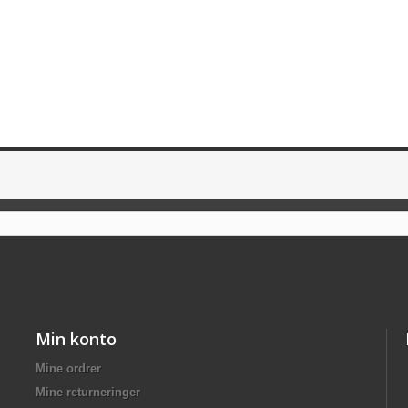
Min konto
Mine ordrer
Mine returneringer