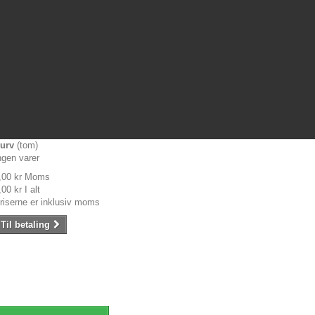
urv
(tom)
ngen varer
,00 kr
Moms
,00 kr
I alt
riserne er inklusiv moms
Til betaling