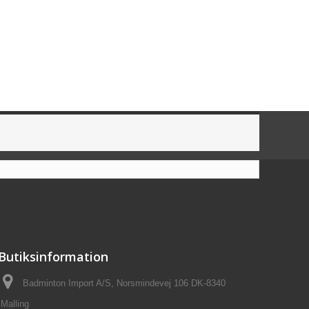
Butiksinformation
Badminton Import A/S, Norsmindevej 106 DK-8340
Malling