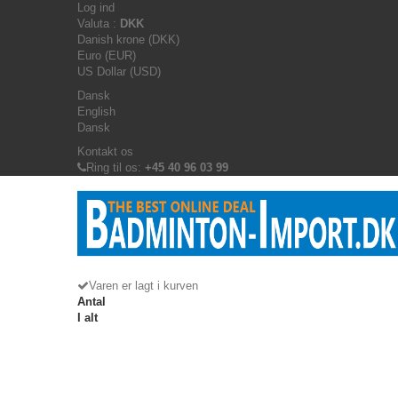
Log ind
Valuta :
DKK
Danish krone (DKK)
Euro (EUR)
US Dollar (USD)
Dansk
English
Dansk
Kontakt os
Ring til os:
+45 40 96 03 99
Varen er lagt i kurven
Antal
I alt