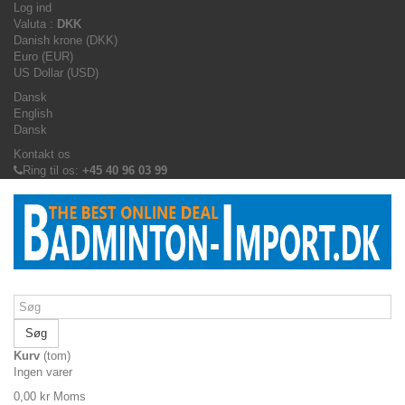
Log ind
Valuta :
DKK
Danish krone (DKK)
Euro (EUR)
US Dollar (USD)
Dansk
English
Dansk
Kontakt os
Ring til os:
+45 40 96 03 99
Søg
Kurv
(tom)
Ingen varer
0,00 kr
Moms