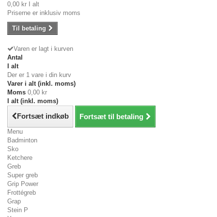
0,00 kr
I alt
Priserne er inklusiv moms
Til betaling
Varen er lagt i kurven
Antal
I alt
Der er 1 vare i din kurv
Varer i alt (inkl. moms)
Moms
0,00 kr
I alt (inkl. moms)
Fortsæt indkøb
Fortsæt til betaling
Menu
Badminton
Sko
Ketchere
Greb
Super greb
Grip Power
Frottégreb
Grap
Stein P