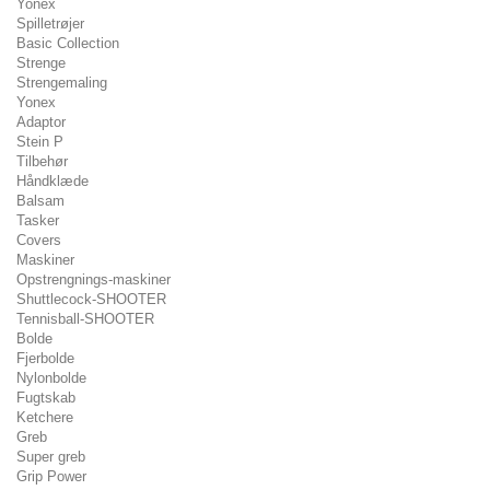
Yonex
Spilletrøjer
Basic Collection
Strenge
Strengemaling
Yonex
Adaptor
Stein P
Tilbehør
Håndklæde
Balsam
Tasker
Covers
Maskiner
Opstrengnings-maskiner
Shuttlecock-SHOOTER
Tennisball-SHOOTER
Bolde
Fjerbolde
Nylonbolde
Fugtskab
Ketchere
Greb
Super greb
Grip Power