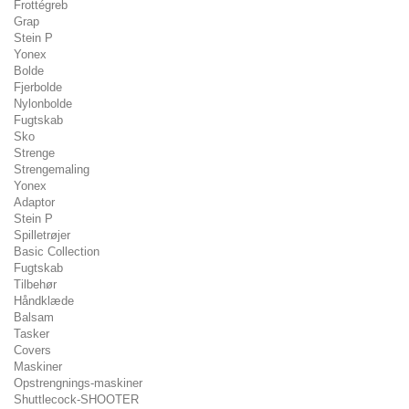
Frottégreb
Grap
Stein P
Yonex
Bolde
Fjerbolde
Nylonbolde
Fugtskab
Sko
Strenge
Strengemaling
Yonex
Adaptor
Stein P
Spilletrøjer
Basic Collection
Fugtskab
Tilbehør
Håndklæde
Balsam
Tasker
Covers
Maskiner
Opstrengnings-maskiner
Shuttlecock-SHOOTER