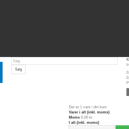
K
I
Søg
0
0
P
Der er 1 vare i din kurv
Varer i alt (inkl. moms)
Moms
0,00 kr
I alt (inkl. moms)