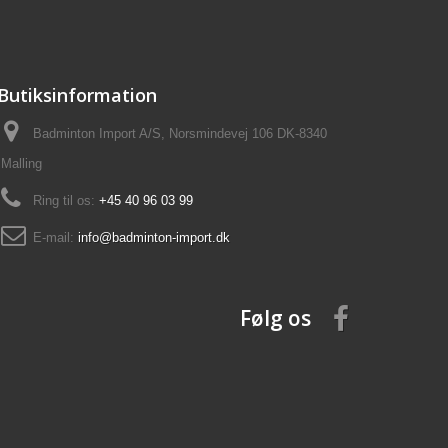
Butiksinformation
Badminton Import A/S, Norsmindevej 106 DK-8340
Malling
Ring til os:
+45 40 96 03 99
E-mail:
info@badminton-import.dk
Følg os