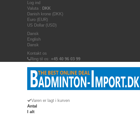
Log ind
Valuta :
DKK
Danish krone (DKK)
Euro (EUR)
US Dollar (USD)
Dansk
English
Dansk
Kontakt os
Ring til os:
+45 40 96 03 99
Varen er lagt i kurven
Antal
I alt