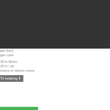
urv
(tom)
ngen varer
,00 kr
Moms
,00 kr
I alt
riserne er inklusiv moms
Til betaling