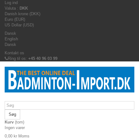
Log ind
Valuta :
DKK
Danish krone (DKK)
Euro (EUR)
US Dollar (USD)
Dansk
English
Dansk
Kontakt os
Ring til os:
+45 40 96 03 99
Søg
Kurv
(tom)
Ingen varer
0,00 kr
Moms