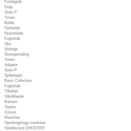
Frottégreb
Grap
Stein P
Yonex
Bolde
Fjerbolde
Nylonbolde
Fugtskab
Sko
Strenge
Strengemaling
Yonex
Adaptor
Stein P
Spilletrøjer
Basic Collection
Fugtskab
Tilbehør
Håndklæde
Balsam
Tasker
Covers
Maskiner
Opstrengnings-maskiner
Shuttlecock-SHOOTER