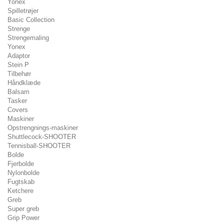
Yonex
Spilletrøjer
Basic Collection
Strenge
Strengemaling
Yonex
Adaptor
Stein P
Tilbehør
Håndklæde
Balsam
Tasker
Covers
Maskiner
Opstrengnings-maskiner
Shuttlecock-SHOOTER
Tennisball-SHOOTER
Bolde
Fjerbolde
Nylonbolde
Fugtskab
Ketchere
Greb
Super greb
Grip Power