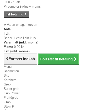
0,00 kr
I alt
Priserne er inklusiv moms
Til betaling
Varen er lagt i kurven
Antal
I alt
Der er 1 vare i din kurv
Varer i alt (inkl. moms)
Moms
0,00 kr
I alt (inkl. moms)
Fortsæt indkøb
Fortsæt til betaling
Menu
Badminton
Sko
Ketchere
Greb
Super greb
Grip Power
Frottégreb
Grap
Stein P