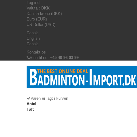
Log ind
Valuta :
DKK
Danish krone (DKK)
Euro (EUR)
US Dollar (USD)
Dansk
English
Dansk
Kontakt os
Ring til os:
+45 40 96 03 99
Varen er lagt i kurven
Antal
I alt