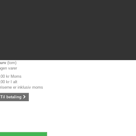
urv
(tom)
ngen varer
,00 kr
Moms
,00 kr
I alt
riserne er inklusiv moms
Til betaling