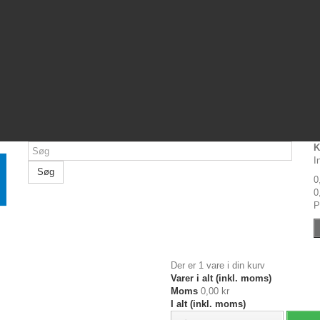
K
I
Søg
0
0
P
Der er 1 vare i din kurv
Varer i alt (inkl. moms)
Moms
0,00 kr
I alt (inkl. moms)