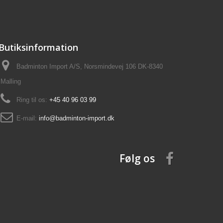
Butiksinformation
Badminton Import A/S, Norsmindevej 106 DK-8340
Malling
Ring til os:
+45 40 96 03 99
E-mail:
info@badminton-import.dk
Følg os