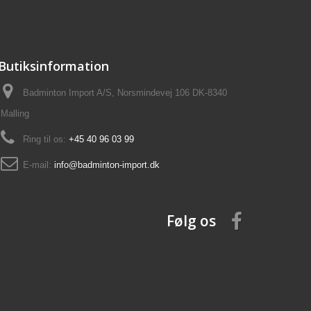
Butiksinformation
Badminton Import A/S, Norsmindevej 106 DK-8340
Malling
Ring til os:
+45 40 96 03 99
E-mail:
info@badminton-import.dk
Følg os