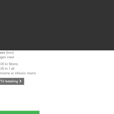
urv
(tom)
ngen varer
,00 kr
Moms
,00 kr
I alt
riserne er inklusiv moms
Til betaling