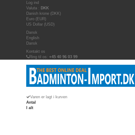
Log ind
Valuta :
DKK
Danish krone (DKK)
Euro (EUR)
US Dollar (USD)
Dansk
English
Dansk
Kontakt os
Ring til os:
+45 40 96 03 99
Varen er lagt i kurven
Antal
I alt