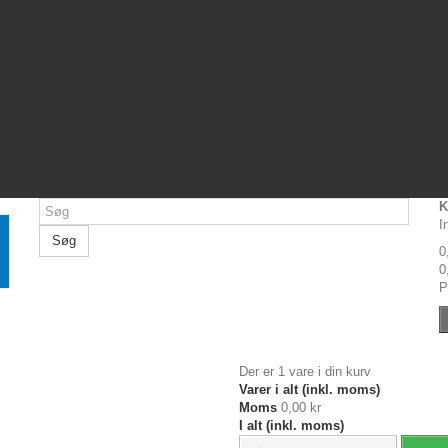
K
I
Søg
0
0
P
Der er 1 vare i din kurv
Varer i alt (inkl. moms)
Moms
0,00 kr
I alt (inkl. moms)