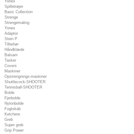
Yonex
Spilletrøjer
Basic Collection
Strenge
Strengemaling
Yonex
Adaptor
Stein P
Tilbehør
Håndklæde
Balsam
Tasker
Covers
Maskiner
Opstrengnings-maskiner
Shuttlecock-SHOOTER
Tennisball-SHOOTER
Bolde
Fjerbolde
Nylonbolde
Fugtskab
Ketchere
Greb
Super greb
Grip Power