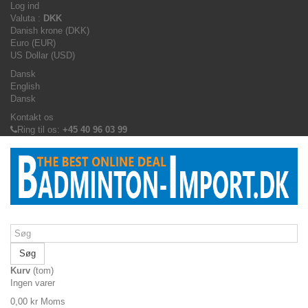
Log ind
Valuta :
DKK
Danish krone (DKK)
Euro (EUR)
US Dollar (USD)
Dansk
English
Dansk
Kontakt os
Ring til os:
+45 40 96 03 99
Søg
Kurv
(tom)
Ingen varer
0,00 kr
Moms