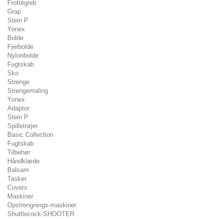
Frottégreb
Grap
Stein P
Yonex
Bolde
Fjerbolde
Nylonbolde
Fugtskab
Sko
Strenge
Strengemaling
Yonex
Adaptor
Stein P
Spilletrøjer
Basic Collection
Fugtskab
Tilbehør
Håndklæde
Balsam
Tasker
Covers
Maskiner
Opstrengnings-maskiner
Shuttlecock-SHOOTER