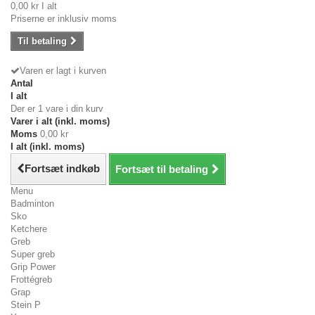
0,00 kr
I alt
Priserne er inklusiv moms
Til betaling
Varen er lagt i kurven
Antal
I alt
Der er 1 vare i din kurv
Varer i alt (inkl. moms)
Moms
0,00 kr
I alt (inkl. moms)
Fortsæt indkøb
Fortsæt til betaling
Menu
Badminton
Sko
Ketchere
Greb
Super greb
Grip Power
Frottégreb
Grap
Stein P