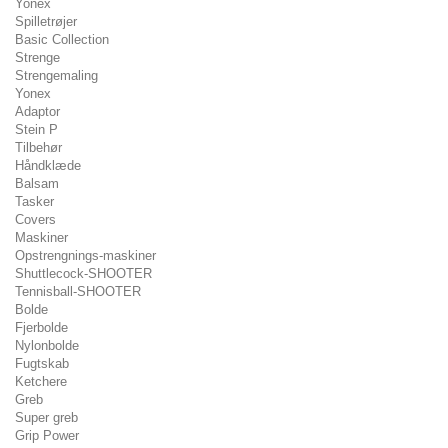
Yonex
Spilletrøjer
Basic Collection
Strenge
Strengemaling
Yonex
Adaptor
Stein P
Tilbehør
Håndklæde
Balsam
Tasker
Covers
Maskiner
Opstrengnings-maskiner
Shuttlecock-SHOOTER
Tennisball-SHOOTER
Bolde
Fjerbolde
Nylonbolde
Fugtskab
Ketchere
Greb
Super greb
Grip Power