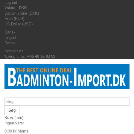
Log ind
Valuta :
DKK
Danish krone (DKK)
Euro (EUR)
US Dollar (USD)
Dansk
English
Dansk
Kontakt os
Ring til os:
+45 40 96 03 99
Søg
Kurv
(tom)
Ingen varer
0,00 kr
Moms