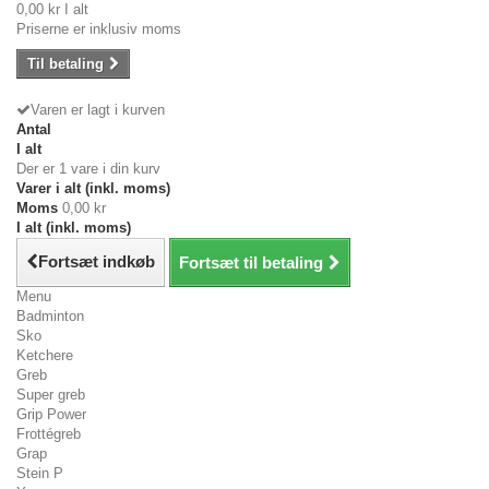
0,00 kr
I alt
Priserne er inklusiv moms
Til betaling
Varen er lagt i kurven
Antal
I alt
Der er 1 vare i din kurv
Varer i alt (inkl. moms)
Moms
0,00 kr
I alt (inkl. moms)
Fortsæt indkøb
Fortsæt til betaling
Menu
Badminton
Sko
Ketchere
Greb
Super greb
Grip Power
Frottégreb
Grap
Stein P