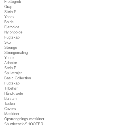
Frottégreb
Grap
Stein P
Yonex
Bolde
Fjerbolde
Nylonbolde
Fugtskab
Sko
Strenge
Strengemaling
Yonex
Adaptor
Stein P
Spilletrøjer
Basic Collection
Fugtskab
Tilbehør
Håndklæde
Balsam
Tasker
Covers
Maskiner
Opstrengnings-maskiner
Shuttlecock-SHOOTER