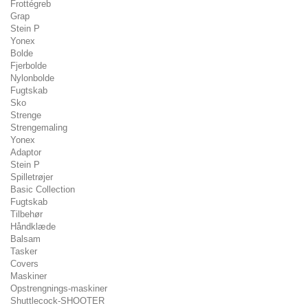
Frottégreb
Grap
Stein P
Yonex
Bolde
Fjerbolde
Nylonbolde
Fugtskab
Sko
Strenge
Strengemaling
Yonex
Adaptor
Stein P
Spilletrøjer
Basic Collection
Fugtskab
Tilbehør
Håndklæde
Balsam
Tasker
Covers
Maskiner
Opstrengnings-maskiner
Shuttlecock-SHOOTER