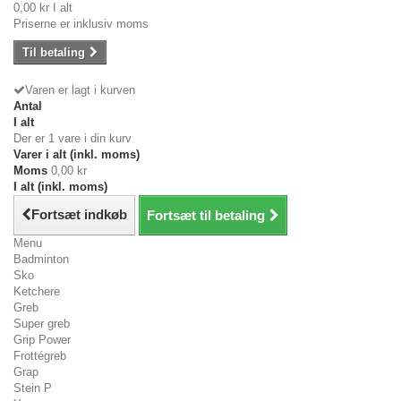
0,00 kr
I alt
Priserne er inklusiv moms
Til betaling
Varen er lagt i kurven
Antal
I alt
Der er 1 vare i din kurv
Varer i alt (inkl. moms)
Moms
0,00 kr
I alt (inkl. moms)
Fortsæt indkøb
Fortsæt til betaling
Menu
Badminton
Sko
Ketchere
Greb
Super greb
Grip Power
Frottégreb
Grap
Stein P