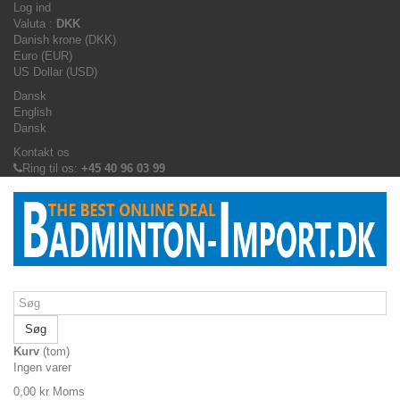
Log ind
Valuta :
DKK
Danish krone (DKK)
Euro (EUR)
US Dollar (USD)
Dansk
English
Dansk
Kontakt os
Ring til os:
+45 40 96 03 99
Søg
Kurv
(tom)
Ingen varer
0,00 kr
Moms