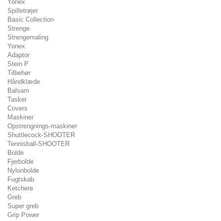
Yonex
Spilletrøjer
Basic Collection
Strenge
Strengemaling
Yonex
Adaptor
Stein P
Tilbehør
Håndklæde
Balsam
Tasker
Covers
Maskiner
Opstrengnings-maskiner
Shuttlecock-SHOOTER
Tennisball-SHOOTER
Bolde
Fjerbolde
Nylonbolde
Fugtskab
Ketchere
Greb
Super greb
Grip Power