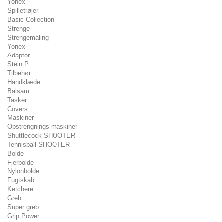
Yonex
Spilletrøjer
Basic Collection
Strenge
Strengemaling
Yonex
Adaptor
Stein P
Tilbehør
Håndklæde
Balsam
Tasker
Covers
Maskiner
Opstrengnings-maskiner
Shuttlecock-SHOOTER
Tennisball-SHOOTER
Bolde
Fjerbolde
Nylonbolde
Fugtskab
Ketchere
Greb
Super greb
Grip Power