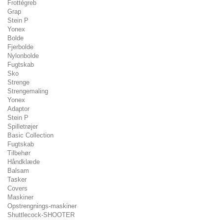
Frottégreb
Grap
Stein P
Yonex
Bolde
Fjerbolde
Nylonbolde
Fugtskab
Sko
Strenge
Strengemaling
Yonex
Adaptor
Stein P
Spilletrøjer
Basic Collection
Fugtskab
Tilbehør
Håndklæde
Balsam
Tasker
Covers
Maskiner
Opstrengnings-maskiner
Shuttlecock-SHOOTER