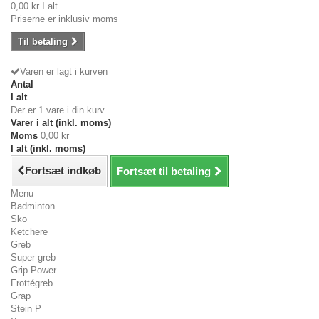
0,00 kr
I alt
Priserne er inklusiv moms
Til betaling
Varen er lagt i kurven
Antal
I alt
Der er 1 vare i din kurv
Varer i alt (inkl. moms)
Moms
0,00 kr
I alt (inkl. moms)
Fortsæt indkøb
Fortsæt til betaling
Menu
Badminton
Sko
Ketchere
Greb
Super greb
Grip Power
Frottégreb
Grap
Stein P