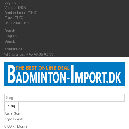
Log ind
Valuta :
DKK
Danish krone (DKK)
Euro (EUR)
US Dollar (USD)
Dansk
English
Dansk
Kontakt os
Ring til os:
+45 40 96 03 99
Søg
Kurv
(tom)
Ingen varer
0,00 kr
Moms