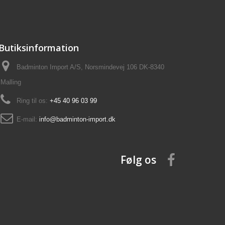
Butiksinformation
Badminton Import A/S, Norsmindevej 106 DK-8340
Malling
Ring til os:
+45 40 96 03 99
E-mail:
info@badminton-import.dk
Følg os