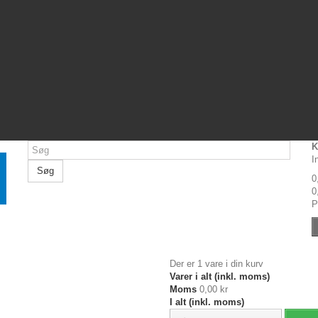
K
I
Søg
0
0
P
Der er 1 vare i din kurv
Varer i alt (inkl. moms)
Moms
0,00 kr
I alt (inkl. moms)