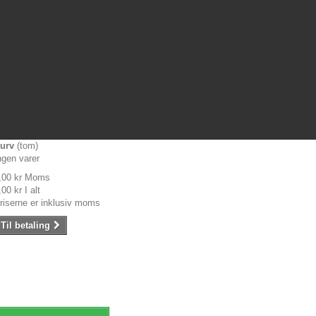
urv
(tom)
ngen varer
,00 kr
Moms
,00 kr
I alt
riserne er inklusiv moms
Til betaling