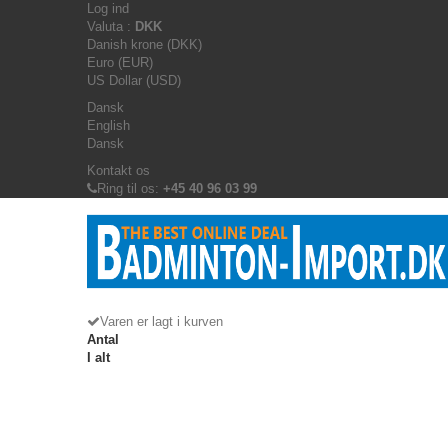
Log ind
Valuta :
DKK
Danish krone (DKK)
Euro (EUR)
US Dollar (USD)
Dansk
English
Dansk
Kontakt os
Ring til os:
+45 40 96 03 99
Varen er lagt i kurven
Antal
I alt