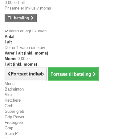
0,00 kr
I alt
Priserne er inklusiv moms
Til betaling
Varen er lagt i kurven
Antal
I alt
Der er 1 vare i din kurv
Varer i alt (inkl. moms)
Moms
0,00 kr
I alt (inkl. moms)
Fortsæt indkøb
Fortsæt til betaling
Menu
Badminton
Sko
Ketchere
Greb
Super greb
Grip Power
Frottégreb
Grap
Stein P