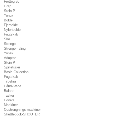
Frottégreb
Grap
Stein P
Yonex
Bolde
Fjerbolde
Nylonbolde
Fugtskab
Sko
Strenge
Strengemaling
Yonex
Adaptor
Stein P
Spilletrøjer
Basic Collection
Fugtskab
Tilbehør
Håndklæde
Balsam
Tasker
Covers
Maskiner
Opstrengnings-maskiner
Shuttlecock-SHOOTER