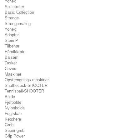
Yonex
Spilletrøjer
Basic Collection
Strenge
Strengemaling
Yonex
Adaptor
Stein P
Tilbehør
Håndklæde
Balsam
Tasker
Covers
Maskiner
Opstrengnings-maskiner
Shuttlecock-SHOOTER
Tennisball-SHOOTER
Bolde
Fjerbolde
Nylonbolde
Fugtskab
Ketchere
Greb
Super greb
Grip Power