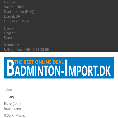
Log ind
Valuta :
DKK
Danish krone (DKK)
Euro (EUR)
US Dollar (USD)
Dansk
English
Dansk
Kontakt os
Ring til os:
+45 40 96 03 99
Søg
Kurv
(tom)
Ingen varer
0,00 kr
Moms