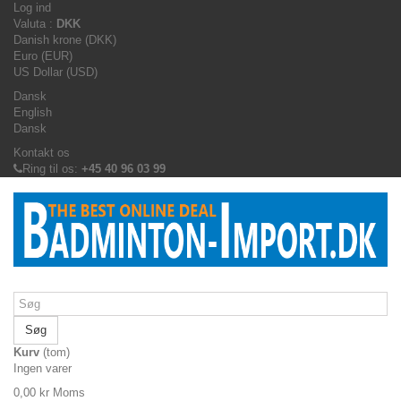
Log ind
Valuta :
DKK
Danish krone (DKK)
Euro (EUR)
US Dollar (USD)
Dansk
English
Dansk
Kontakt os
Ring til os:
+45 40 96 03 99
Søg
Kurv
(tom)
Ingen varer
0,00 kr
Moms