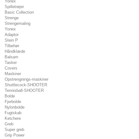
Yonex
Spilletrøjer
Basic Collection
Strenge
Strengemaling
Yonex
Adaptor
Stein P
Tilbehør
Håndklæde
Balsam
Tasker
Covers
Maskiner
Opstrengnings-maskiner
Shuttlecock-SHOOTER
Tennisball-SHOOTER
Bolde
Fjerbolde
Nylonbolde
Fugtskab
Ketchere
Greb
Super greb
Grip Power