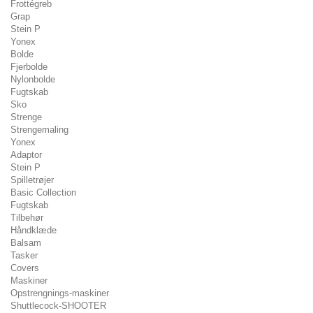
Frottégreb
Grap
Stein P
Yonex
Bolde
Fjerbolde
Nylonbolde
Fugtskab
Sko
Strenge
Strengemaling
Yonex
Adaptor
Stein P
Spilletrøjer
Basic Collection
Fugtskab
Tilbehør
Håndklæde
Balsam
Tasker
Covers
Maskiner
Opstrengnings-maskiner
Shuttlecock-SHOOTER