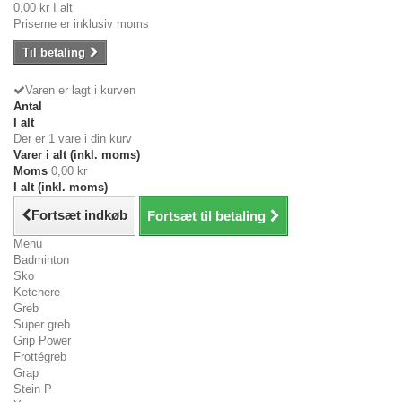
0,00 kr
I alt
Priserne er inklusiv moms
Til betaling
Varen er lagt i kurven
Antal
I alt
Der er 1 vare i din kurv
Varer i alt (inkl. moms)
Moms
0,00 kr
I alt (inkl. moms)
Fortsæt indkøb
Fortsæt til betaling
Menu
Badminton
Sko
Ketchere
Greb
Super greb
Grip Power
Frottégreb
Grap
Stein P