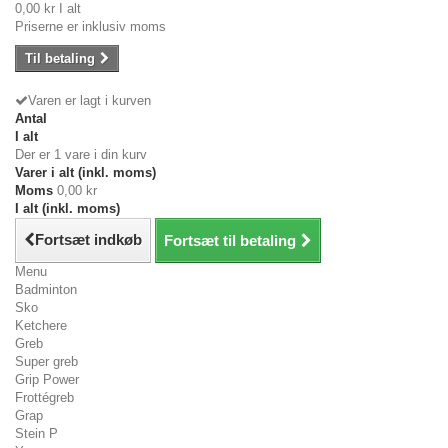
0,00 kr
I alt
Priserne er inklusiv moms
Til betaling
Varen er lagt i kurven
Antal
I alt
Der er 1 vare i din kurv
Varer i alt (inkl. moms)
Moms
0,00 kr
I alt (inkl. moms)
Fortsæt indkøb
Fortsæt til betaling
Menu
Badminton
Sko
Ketchere
Greb
Super greb
Grip Power
Frottégreb
Grap
Stein P