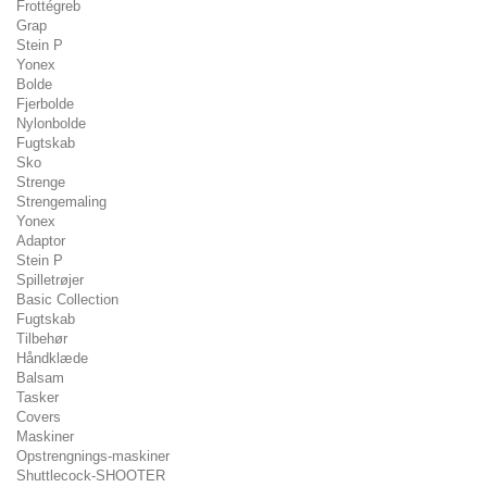
Frottégreb
Grap
Stein P
Yonex
Bolde
Fjerbolde
Nylonbolde
Fugtskab
Sko
Strenge
Strengemaling
Yonex
Adaptor
Stein P
Spilletrøjer
Basic Collection
Fugtskab
Tilbehør
Håndklæde
Balsam
Tasker
Covers
Maskiner
Opstrengnings-maskiner
Shuttlecock-SHOOTER