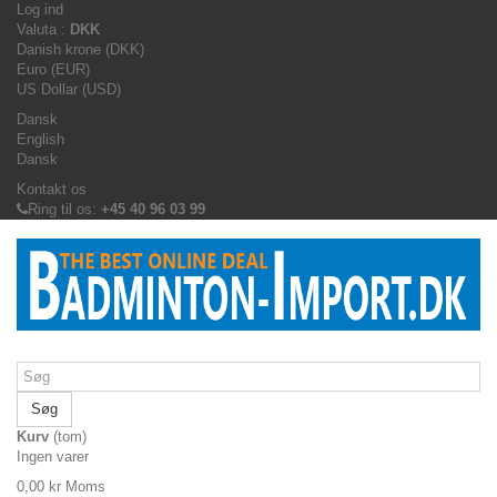
Log ind
Valuta :
DKK
Danish krone (DKK)
Euro (EUR)
US Dollar (USD)
Dansk
English
Dansk
Kontakt os
Ring til os:
+45 40 96 03 99
Søg
Kurv
(tom)
Ingen varer
0,00 kr
Moms