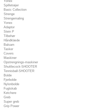
Yonex
Spilletrøjer
Basic Collection
Strenge
Strengemaling
Yonex
Adaptor
Stein P
Tilbehør
Håndklæde
Balsam
Tasker
Covers
Maskiner
Opstrengnings-maskiner
Shuttlecock-SHOOTER
Tennisball-SHOOTER
Bolde
Fjerbolde
Nylonbolde
Fugtskab
Ketchere
Greb
Super greb
Grip Power