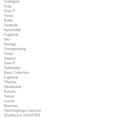
Frottégreb
Grap
Stein P
Yonex
Bolde
Fjerbolde
Nylonbolde
Fugtskab
Sko
Strenge
Strengemaling
Yonex
Adaptor
Stein P
Spilletrøjer
Basic Collection
Fugtskab
Tilbehør
Håndklæde
Balsam
Tasker
Covers
Maskiner
Opstrengnings-maskiner
Shuttlecock-SHOOTER