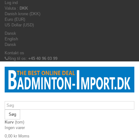
Log ind
Valuta :
DKK
Danish krone (DKK)
Euro (EUR)
US Dollar (USD)
Dansk
English
Dansk
Kontakt os
Ring til os:
+45 40 96 03 99
Søg
Kurv
(tom)
Ingen varer
0,00 kr
Moms