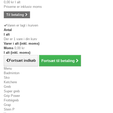
0,00 kr
I alt
Priserne er inklusiv moms
Til betaling
Varen er lagt i kurven
Antal
I alt
Der er 1 vare i din kurv
Varer i alt (inkl. moms)
Moms
0,00 kr
I alt (inkl. moms)
Fortsæt indkøb
Fortsæt til betaling
Menu
Badminton
Sko
Ketchere
Greb
Super greb
Grip Power
Frottégreb
Grap
Stein P