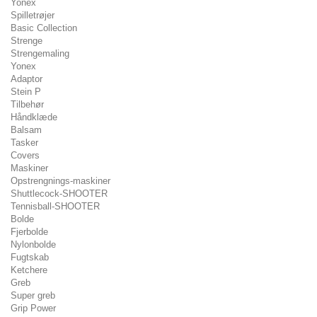
Yonex
Spilletrøjer
Basic Collection
Strenge
Strengemaling
Yonex
Adaptor
Stein P
Tilbehør
Håndklæde
Balsam
Tasker
Covers
Maskiner
Opstrengnings-maskiner
Shuttlecock-SHOOTER
Tennisball-SHOOTER
Bolde
Fjerbolde
Nylonbolde
Fugtskab
Ketchere
Greb
Super greb
Grip Power