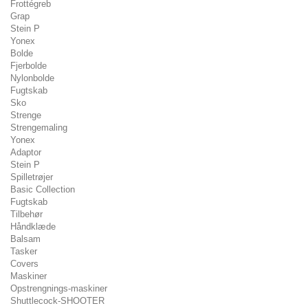
Frottégreb
Grap
Stein P
Yonex
Bolde
Fjerbolde
Nylonbolde
Fugtskab
Sko
Strenge
Strengemaling
Yonex
Adaptor
Stein P
Spilletrøjer
Basic Collection
Fugtskab
Tilbehør
Håndklæde
Balsam
Tasker
Covers
Maskiner
Opstrengnings-maskiner
Shuttlecock-SHOOTER