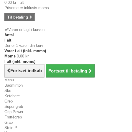
0,00 kr
I alt
Priserne er inklusiv moms
Til betaling
Varen er lagt i kurven
Antal
I alt
Der er 1 vare i din kurv
Varer i alt (inkl. moms)
Moms
0,00 kr
I alt (inkl. moms)
Fortsæt indkøb
Fortsæt til betaling
Menu
Badminton
Sko
Ketchere
Greb
Super greb
Grip Power
Frottégreb
Grap
Stein P