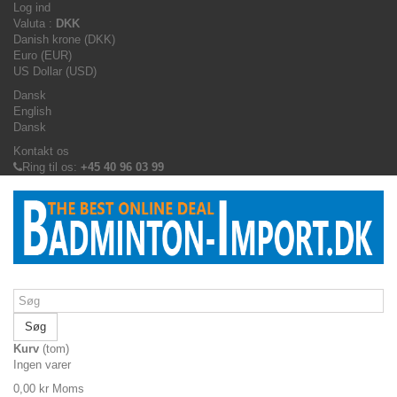
Log ind
Valuta :
DKK
Danish krone (DKK)
Euro (EUR)
US Dollar (USD)
Dansk
English
Dansk
Kontakt os
Ring til os:
+45 40 96 03 99
Søg
Kurv
(tom)
Ingen varer
0,00 kr
Moms