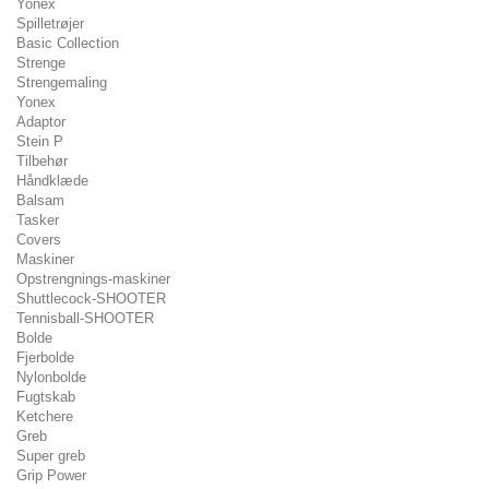
Yonex
Spilletrøjer
Basic Collection
Strenge
Strengemaling
Yonex
Adaptor
Stein P
Tilbehør
Håndklæde
Balsam
Tasker
Covers
Maskiner
Opstrengnings-maskiner
Shuttlecock-SHOOTER
Tennisball-SHOOTER
Bolde
Fjerbolde
Nylonbolde
Fugtskab
Ketchere
Greb
Super greb
Grip Power