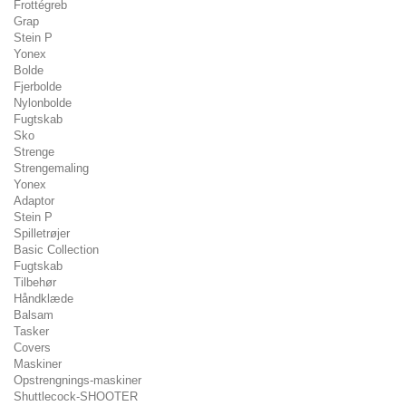
Frottégreb
Grap
Stein P
Yonex
Bolde
Fjerbolde
Nylonbolde
Fugtskab
Sko
Strenge
Strengemaling
Yonex
Adaptor
Stein P
Spilletrøjer
Basic Collection
Fugtskab
Tilbehør
Håndklæde
Balsam
Tasker
Covers
Maskiner
Opstrengnings-maskiner
Shuttlecock-SHOOTER