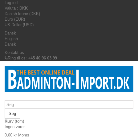
Log ind
Valuta :
DKK
Danish krone (DKK)
Euro (EUR)
US Dollar (USD)
Dansk
English
Dansk
Kontakt os
Ring til os:
+45 40 96 03 99
Søg
Kurv
(tom)
Ingen varer
0,00 kr
Moms