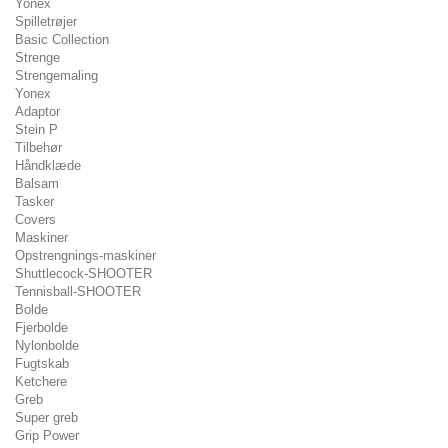
Yonex
Spilletrøjer
Basic Collection
Strenge
Strengemaling
Yonex
Adaptor
Stein P
Tilbehør
Håndklæde
Balsam
Tasker
Covers
Maskiner
Opstrengnings-maskiner
Shuttlecock-SHOOTER
Tennisball-SHOOTER
Bolde
Fjerbolde
Nylonbolde
Fugtskab
Ketchere
Greb
Super greb
Grip Power