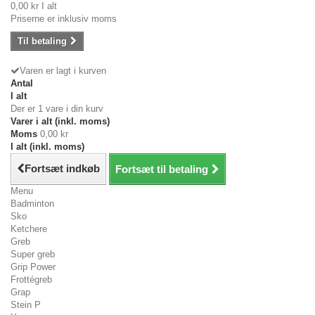
0,00 kr
I alt
Priserne er inklusiv moms
Til betaling
Varen er lagt i kurven
Antal
I alt
Der er 1 vare i din kurv
Varer i alt (inkl. moms)
Moms
0,00 kr
I alt (inkl. moms)
Fortsæt indkøb
Fortsæt til betaling
Menu
Badminton
Sko
Ketchere
Greb
Super greb
Grip Power
Frottégreb
Grap
Stein P