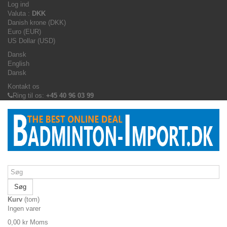
Log ind
Valuta :
DKK
Danish krone (DKK)
Euro (EUR)
US Dollar (USD)
Dansk
English
Dansk
Kontakt os
Ring til os:
+45 40 96 03 99
Søg
Kurv
(tom)
Ingen varer
0,00 kr
Moms