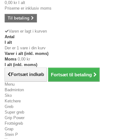
0,00 kr
I alt
Priserne er inklusiv moms
Til betaling
Varen er lagt i kurven
Antal
I alt
Der er 1 vare i din kurv
Varer i alt (inkl. moms)
Moms
0,00 kr
I alt (inkl. moms)
Fortsæt indkøb
Fortsæt til betaling
Menu
Badminton
Sko
Ketchere
Greb
Super greb
Grip Power
Frottégreb
Grap
Stein P