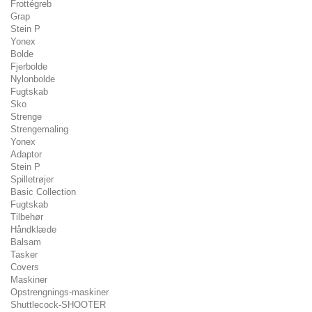
Frottégreb
Grap
Stein P
Yonex
Bolde
Fjerbolde
Nylonbolde
Fugtskab
Sko
Strenge
Strengemaling
Yonex
Adaptor
Stein P
Spilletrøjer
Basic Collection
Fugtskab
Tilbehør
Håndklæde
Balsam
Tasker
Covers
Maskiner
Opstrengnings-maskiner
Shuttlecock-SHOOTER