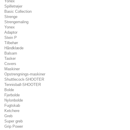
Yonex
Spilletrøjer
Basic Collection
Strenge
Strengemaling
Yonex
Adaptor
Stein P
Tilbehør
Håndklæde
Balsam
Tasker
Covers
Maskiner
Opstrengnings-maskiner
Shuttlecock-SHOOTER
Tennisball-SHOOTER
Bolde
Fjerbolde
Nylonbolde
Fugtskab
Ketchere
Greb
Super greb
Grip Power