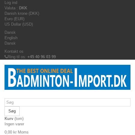
Log ind
Valuta :
DKK
Danish krone (DKK)
Euro (EUR)
US Dollar (USD)
Dansk
English
Dansk
Kontakt os
Ring til os:
+45 40 96 03 99
Søg
Kurv
(tom)
Ingen varer
0,00 kr
Moms