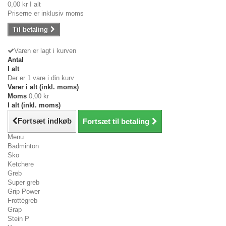
0,00 kr
I alt
Priserne er inklusiv moms
Til betaling
Varen er lagt i kurven
Antal
I alt
Der er 1 vare i din kurv
Varer i alt (inkl. moms)
Moms
0,00 kr
I alt (inkl. moms)
Fortsæt indkøb
Fortsæt til betaling
Menu
Badminton
Sko
Ketchere
Greb
Super greb
Grip Power
Frottégreb
Grap
Stein P