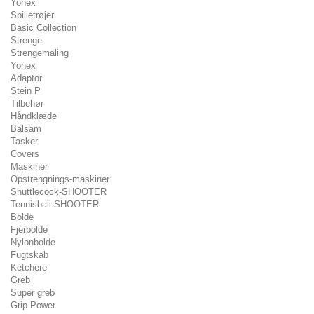
Yonex
Spilletrøjer
Basic Collection
Strenge
Strengemaling
Yonex
Adaptor
Stein P
Tilbehør
Håndklæde
Balsam
Tasker
Covers
Maskiner
Opstrengnings-maskiner
Shuttlecock-SHOOTER
Tennisball-SHOOTER
Bolde
Fjerbolde
Nylonbolde
Fugtskab
Ketchere
Greb
Super greb
Grip Power