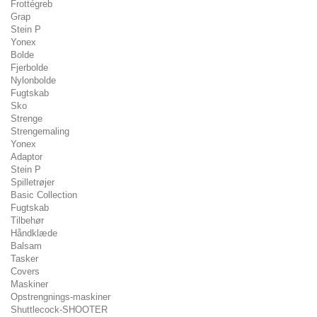
Frottégreb
Grap
Stein P
Yonex
Bolde
Fjerbolde
Nylonbolde
Fugtskab
Sko
Strenge
Strengemaling
Yonex
Adaptor
Stein P
Spilletrøjer
Basic Collection
Fugtskab
Tilbehør
Håndklæde
Balsam
Tasker
Covers
Maskiner
Opstrengnings-maskiner
Shuttlecock-SHOOTER