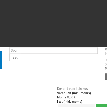
K
I
Søg
0
0
P
Der er 1 vare i din kurv
Varer i alt (inkl. moms)
Moms
0,00 kr
I alt (inkl. moms)