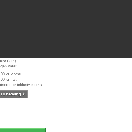
urv
(tom)
ngen varer
,00 kr
Moms
,00 kr
I alt
riserne er inklusiv moms
Til betaling