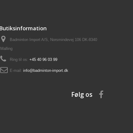
Butiksinformation
Badminton Import A/S, Norsmindevej 106 DK-8340
Malling
Ring til os:
+45 40 96 03 99
E-mail:
info@badminton-import.dk
Følg os