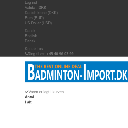
Log ind
Valuta :
DKK
Danish krone (DKK)
Euro (EUR)
US Dollar (USD)
Dansk
English
Dansk
Kontakt os
Ring til os:
+45 40 96 03 99
Varen er lagt i kurven
Antal
I alt