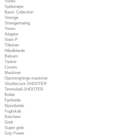
Yonex
Spilletrøjer
Basic Collection
Strenge
Strengemaling
Yonex
Adaptor
Stein P
Tilbehør
Håndklæde
Balsam
Tasker
Covers
Maskiner
Opstrengnings-maskiner
Shuttlecock-SHOOTER
Tennisball-SHOOTER
Bolde
Fjerbolde
Nylonbolde
Fugtskab
Ketchere
Greb
Super greb
Grip Power