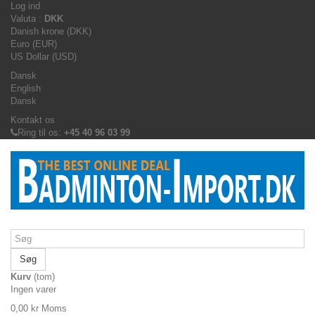
Log ind
Valuta :
DKK
Danish krone (DKK)
Euro (EUR)
US Dollar (USD)
Dansk
English
Dansk
Kontakt os
Ring til os:
+45 40 96 03 99
Søg
Kurv
(tom)
Ingen varer
0,00 kr
Moms