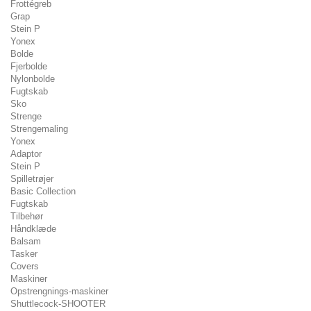
Frottégreb
Grap
Stein P
Yonex
Bolde
Fjerbolde
Nylonbolde
Fugtskab
Sko
Strenge
Strengemaling
Yonex
Adaptor
Stein P
Spilletrøjer
Basic Collection
Fugtskab
Tilbehør
Håndklæde
Balsam
Tasker
Covers
Maskiner
Opstrengnings-maskiner
Shuttlecock-SHOOTER