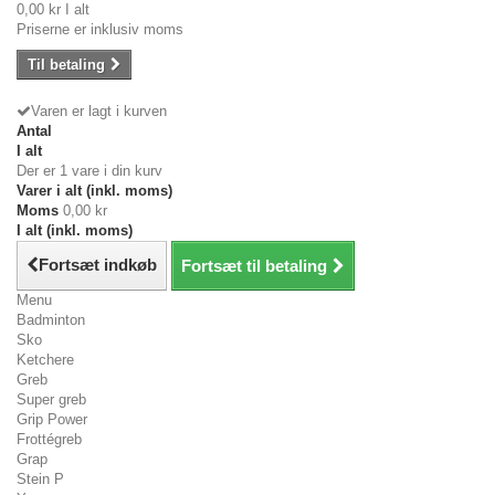
0,00 kr
I alt
Priserne er inklusiv moms
Til betaling
Varen er lagt i kurven
Antal
I alt
Der er 1 vare i din kurv
Varer i alt (inkl. moms)
Moms
0,00 kr
I alt (inkl. moms)
Fortsæt indkøb
Fortsæt til betaling
Menu
Badminton
Sko
Ketchere
Greb
Super greb
Grip Power
Frottégreb
Grap
Stein P