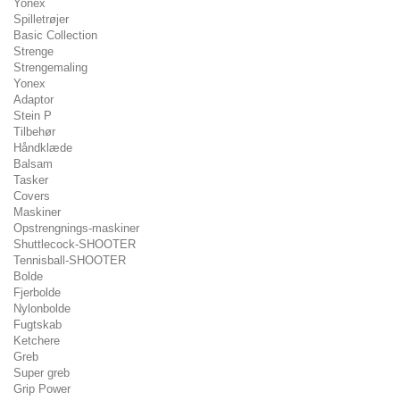
Yonex
Spilletrøjer
Basic Collection
Strenge
Strengemaling
Yonex
Adaptor
Stein P
Tilbehør
Håndklæde
Balsam
Tasker
Covers
Maskiner
Opstrengnings-maskiner
Shuttlecock-SHOOTER
Tennisball-SHOOTER
Bolde
Fjerbolde
Nylonbolde
Fugtskab
Ketchere
Greb
Super greb
Grip Power