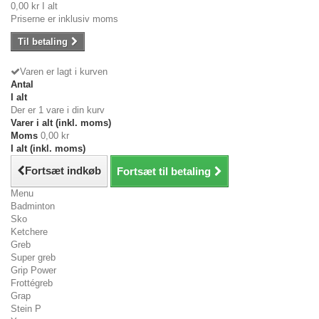
0,00 kr
I alt
Priserne er inklusiv moms
Til betaling
Varen er lagt i kurven
Antal
I alt
Der er 1 vare i din kurv
Varer i alt (inkl. moms)
Moms
0,00 kr
I alt (inkl. moms)
Fortsæt indkøb
Fortsæt til betaling
Menu
Badminton
Sko
Ketchere
Greb
Super greb
Grip Power
Frottégreb
Grap
Stein P