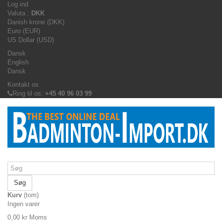
Log ind
Valuta :
DKK
Danish krone (DKK)
Euro (EUR)
US Dollar (USD)
Dansk
English
Dansk
Kontakt os
Ring til os:
+45 40 96 03 99
Søg
Kurv
(tom)
Ingen varer
0,00 kr
Moms