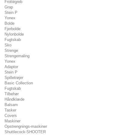
Frottégreb
Grap
Stein P
Yonex
Bolde
Fjerbolde
Nylonbolde
Fugtskab
Sko
Strenge
Strengemaling
Yonex
Adaptor
Stein P
Spilletrøjer
Basic Collection
Fugtskab
Tilbehør
Håndklæde
Balsam
Tasker
Covers
Maskiner
Opstrengnings-maskiner
Shuttlecock-SHOOTER