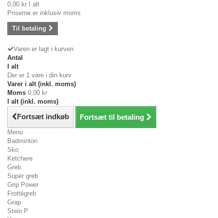
0,00 kr
I alt
Priserne er inklusiv moms
Til betaling
Varen er lagt i kurven
Antal
I alt
Der er 1 vare i din kurv
Varer i alt (inkl. moms)
Moms
0,00 kr
I alt (inkl. moms)
Fortsæt indkøb
Fortsæt til betaling
Menu
Badminton
Sko
Ketchere
Greb
Super greb
Grip Power
Frottégreb
Grap
Stein P