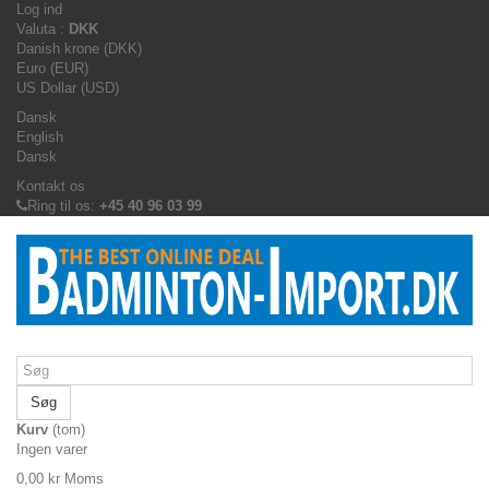
Log ind
Valuta :
DKK
Danish krone (DKK)
Euro (EUR)
US Dollar (USD)
Dansk
English
Dansk
Kontakt os
Ring til os:
+45 40 96 03 99
Søg
Kurv
(tom)
Ingen varer
0,00 kr
Moms