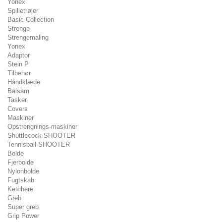
Yonex
Spilletrøjer
Basic Collection
Strenge
Strengemaling
Yonex
Adaptor
Stein P
Tilbehør
Håndklæde
Balsam
Tasker
Covers
Maskiner
Opstrengnings-maskiner
Shuttlecock-SHOOTER
Tennisball-SHOOTER
Bolde
Fjerbolde
Nylonbolde
Fugtskab
Ketchere
Greb
Super greb
Grip Power