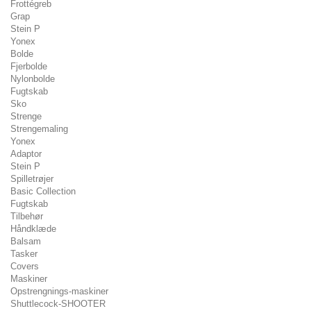
Frottégreb
Grap
Stein P
Yonex
Bolde
Fjerbolde
Nylonbolde
Fugtskab
Sko
Strenge
Strengemaling
Yonex
Adaptor
Stein P
Spilletrøjer
Basic Collection
Fugtskab
Tilbehør
Håndklæde
Balsam
Tasker
Covers
Maskiner
Opstrengnings-maskiner
Shuttlecock-SHOOTER