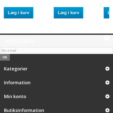
Læg i kurv
Læg i kurv
Læ
NYHEDSBREV
OK
Kategorier
Information
Min konto
Butiksinformation