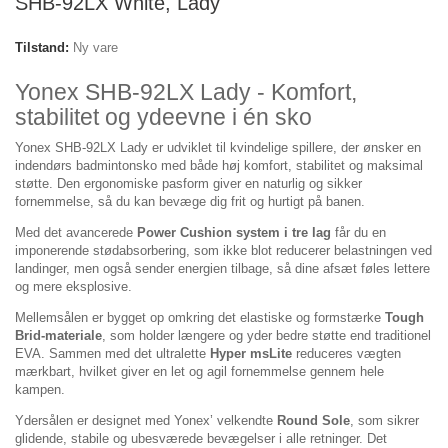
SHB-92LX White, Lady
Tilstand:
Ny vare
Yonex SHB-92LX Lady - Komfort,
stabilitet og ydeevne i én sko
Yonex SHB-92LX Lady er udviklet til kvindelige spillere, der ønsker en
indendørs badmintonsko med både høj komfort, stabilitet og maksimal
støtte. Den ergonomiske pasform giver en naturlig og sikker
fornemmelse, så du kan bevæge dig frit og hurtigt på banen.
Med det avancerede
Power Cushion system i tre lag
får du en
imponerende stødabsorbering, som ikke blot reducerer belastningen ved
landinger, men også sender energien tilbage, så dine afsæt føles lettere
og mere eksplosive.
Mellemsålen er bygget op omkring det elastiske og formstærke
Tough
Brid-materiale
, som holder længere og yder bedre støtte end traditionel
EVA. Sammen med det ultralette
Hyper msLite
reduceres vægten
mærkbart, hvilket giver en let og agil fornemmelse gennem hele
kampen.
Ydersålen er designet med Yonex’ velkendte
Round Sole
, som sikrer
glidende, stabile og ubesværede bevægelser i alle retninger. Det