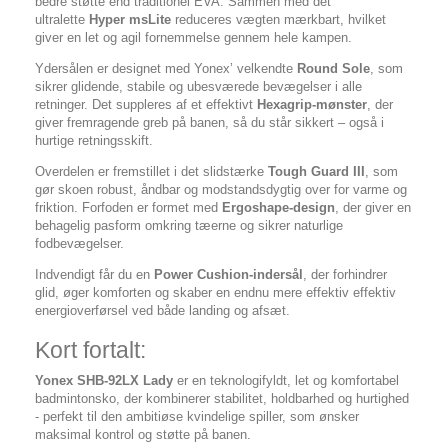
bedre støtte end traditionel EVA. Sammen med det
ultralette
Hyper msLite
reduceres vægten mærkbart, hvilket
giver en let og agil fornemmelse gennem hele kampen.
Ydersålen er designet med Yonex’ velkendte
Round Sole
, som
sikrer glidende, stabile og ubesværede bevægelser i alle
retninger. Det suppleres af et effektivt
Hexagrip-mønster
, der
giver fremragende greb på banen, så du står sikkert – også i
hurtige retningsskift.
Overdelen er fremstillet i det slidstærke
Tough Guard III
, som
gør skoen robust, åndbar og modstandsdygtig over for varme og
friktion. Forfoden er formet med
Ergoshape-design
, der giver en
behagelig pasform omkring tæerne og sikrer naturlige
fodbevægelser.
Indvendigt får du en
Power Cushion-indersål
, der forhindrer
glid, øger komforten og skaber en endnu mere effektiv effektiv
energioverførsel ved både landing og afsæt.
Kort fortalt:
Yonex SHB-92LX Lady
er en teknologifyldt, let og komfortabel
badmintonsko, der kombinerer stabilitet, holdbarhed og hurtighed
- perfekt til den ambitiøse kvindelige spiller, som ønsker
maksimal kontrol og støtte på banen.