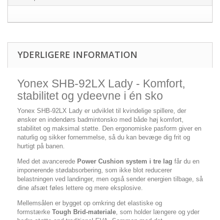
YDERLIGERE INFORMATION
Yonex SHB-92LX Lady - Komfort,
stabilitet og ydeevne i én sko
Yonex SHB-92LX Lady er udviklet til kvindelige spillere, der
ønsker en indendørs badmintonsko med både høj komfort,
stabilitet og maksimal støtte. Den ergonomiske pasform giver en
naturlig og sikker fornemmelse, så du kan bevæge dig frit og
hurtigt på banen.
Med det avancerede
Power Cushion system i tre lag
får du en
imponerende stødabsorbering, som ikke blot reducerer
belastningen ved landinger, men også sender energien tilbage, så
dine afsæt føles lettere og mere eksplosive.
Mellemsålen er bygget op omkring det elastiske og
formstærke
Tough Brid-materiale
, som holder længere og yder