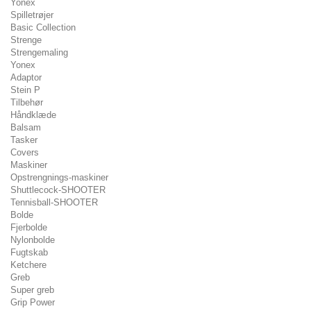
Yonex
Spilletrøjer
Basic Collection
Strenge
Strengemaling
Yonex
Adaptor
Stein P
Tilbehør
Håndklæde
Balsam
Tasker
Covers
Maskiner
Opstrengnings-maskiner
Shuttlecock-SHOOTER
Tennisball-SHOOTER
Bolde
Fjerbolde
Nylonbolde
Fugtskab
Ketchere
Greb
Super greb
Grip Power