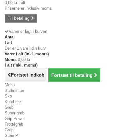
0,00 kr
I alt
Priserne er inklusiv moms
Til betaling
Varen er lagt i kurven
Antal
I alt
Der er 1 vare i din kurv
Varer i alt (inkl. moms)
Moms
0,00 kr
I alt (inkl. moms)
Fortsæt indkøb
Fortsæt til betaling
Menu
Badminton
Sko
Ketchere
Greb
Super greb
Grip Power
Frottégreb
Grap
Stein P