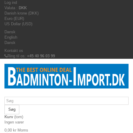
Log ind
Valuta :
DKK
Danish krone (DKK)
Euro (EUR)
US Dollar (USD)
Dansk
English
Dansk
Kontakt os
Ring til os:
+45 40 96 03 99
Søg
Kurv
(tom)
Ingen varer
0,00 kr
Moms