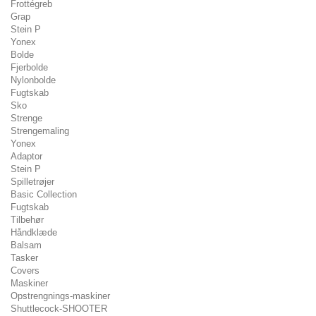
Frottégreb
Grap
Stein P
Yonex
Bolde
Fjerbolde
Nylonbolde
Fugtskab
Sko
Strenge
Strengemaling
Yonex
Adaptor
Stein P
Spilletrøjer
Basic Collection
Fugtskab
Tilbehør
Håndklæde
Balsam
Tasker
Covers
Maskiner
Opstrengnings-maskiner
Shuttlecock-SHOOTER