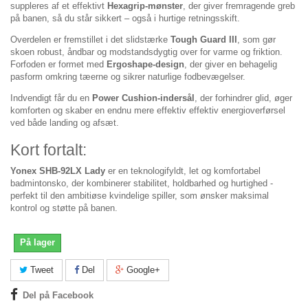
suppleres af et effektivt
Hexagrip-mønster
, der giver fremragende greb
på banen, så du står sikkert – også i hurtige retningsskift.
Overdelen er fremstillet i det slidstærke
Tough Guard III
, som gør
skoen robust, åndbar og modstandsdygtig over for varme og friktion.
Forfoden er formet med
Ergoshape-design
, der giver en behagelig
pasform omkring tæerne og sikrer naturlige fodbevægelser.
Indvendigt får du en
Power Cushion-indersål
, der forhindrer glid, øger
komforten og skaber en endnu mere effektiv effektiv energioverførsel
ved både landing og afsæt.
Kort fortalt:
Yonex SHB-92LX Lady
er en teknologifyldt, let og komfortabel
badmintonsko, der kombinerer stabilitet, holdbarhed og hurtighed -
perfekt til den ambitiøse kvindelige spiller, som ønsker maksimal
kontrol og støtte på banen.
På lager
Tweet
Del
Google+
Del på Facebook