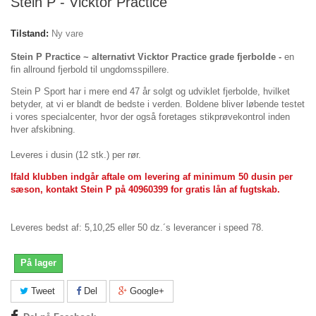
Stein P - Vicktor Practice
Tilstand:
Ny vare
Stein P Practice ~ alternativt Vicktor Practice grade fjerbolde -
en
fin allround fjerbold til ungdomsspillere.
Stein P Sport har i mere end 47 år solgt og udviklet fjerbolde, hvilket
betyder, at vi er blandt de bedste i verden. Boldene bliver løbende testet
i vores specialcenter, hvor der også foretages stikprøvekontrol inden
hver afskibning.
Leveres i dusin (12 stk.) per rør.
Ifald klubben indgår aftale om levering af minimum 50 dusin per
sæson, kontakt Stein P på 40960399 for gratis lån af fugtskab.
Leveres bedst af: 5,10,25 eller 50 dz.´s leverancer i speed 78.
På lager
Tweet
Del
Google+