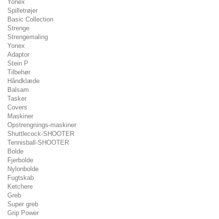
Yonex
Spilletrøjer
Basic Collection
Strenge
Strengemaling
Yonex
Adaptor
Stein P
Tilbehør
Håndklæde
Balsam
Tasker
Covers
Maskiner
Opstrengnings-maskiner
Shuttlecock-SHOOTER
Tennisball-SHOOTER
Bolde
Fjerbolde
Nylonbolde
Fugtskab
Ketchere
Greb
Super greb
Grip Power