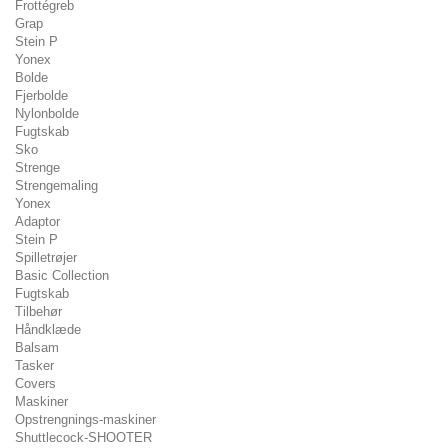
Frottégreb
Grap
Stein P
Yonex
Bolde
Fjerbolde
Nylonbolde
Fugtskab
Sko
Strenge
Strengemaling
Yonex
Adaptor
Stein P
Spilletrøjer
Basic Collection
Fugtskab
Tilbehør
Håndklæde
Balsam
Tasker
Covers
Maskiner
Opstrengnings-maskiner
Shuttlecock-SHOOTER