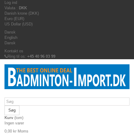
Log ind
Valuta :
DKK
Danish krone (DKK)
Euro (EUR)
US Dollar (USD)
Dansk
English
Dansk
Kontakt os
Ring til os:
+45 40 96 03 99
Søg
Kurv
(tom)
Ingen varer
0,00 kr
Moms