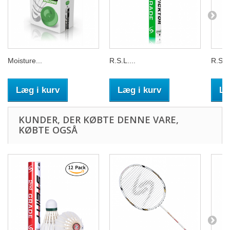
Moisture...
R.S.L....
R.S.L.
Læg i kurv
Læg i kurv
Læ
KUNDER, DER KØBTE DENNE VARE,
KØBTE OGSÅ