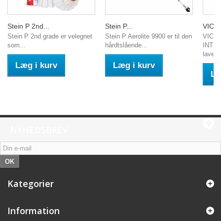
Stein P 2nd...
Stein P...
VICKT
Stein P 2nd grade er velegnet
Stein P Aerolite 9900 er til den
VICKT
som...
hårdtslående...
INTE
lavet..
Læg i kurv
Læg i kurv
Læ
NYHEDSBREV
OK
Kategorier
Information