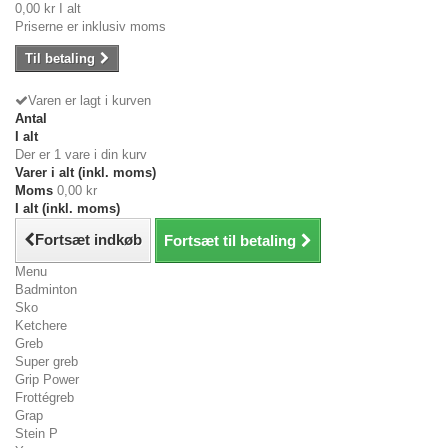
0,00 kr
I alt
Priserne er inklusiv moms
Til betaling
Varen er lagt i kurven
Antal
I alt
Der er 1 vare i din kurv
Varer i alt (inkl. moms)
Moms
0,00 kr
I alt (inkl. moms)
Fortsæt indkøb
Fortsæt til betaling
Menu
Badminton
Sko
Ketchere
Greb
Super greb
Grip Power
Frottégreb
Grap
Stein P