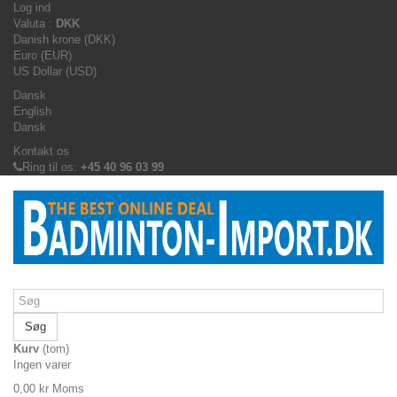
Log ind
Valuta :
DKK
Danish krone (DKK)
Euro (EUR)
US Dollar (USD)
Dansk
English
Dansk
Kontakt os
Ring til os:
+45 40 96 03 99
Søg
Kurv
(tom)
Ingen varer
0,00 kr
Moms