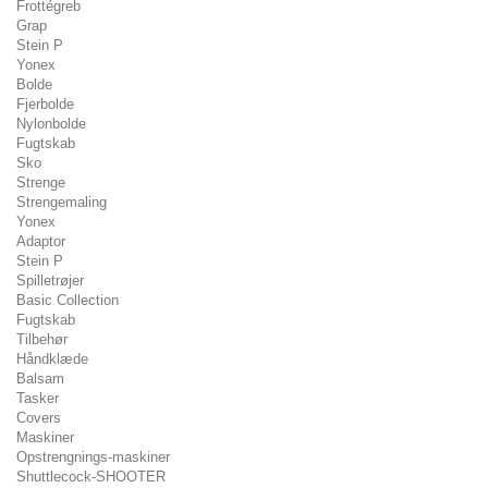
Frottégreb
Grap
Stein P
Yonex
Bolde
Fjerbolde
Nylonbolde
Fugtskab
Sko
Strenge
Strengemaling
Yonex
Adaptor
Stein P
Spilletrøjer
Basic Collection
Fugtskab
Tilbehør
Håndklæde
Balsam
Tasker
Covers
Maskiner
Opstrengnings-maskiner
Shuttlecock-SHOOTER