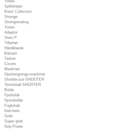
Yonex
Spilletrøjer
Basic Collection
Strenge
Strengemaling
Yonex
Adaptor
Stein P
Tilbehør
Håndklæde
Balsam
Tasker
Covers
Maskiner
Opstrengnings-maskiner
Shuttlecock-SHOOTER
Tennisball-SHOOTER
Bolde
Fjerbolde
Nylonbolde
Fugtskab
Ketchere
Greb
Super greb
Grip Power