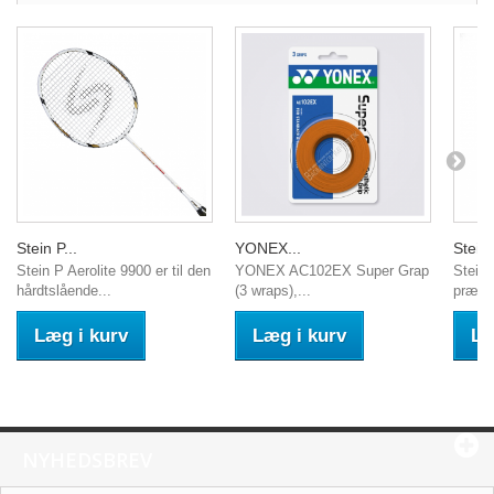
Stein P...
YONEX...
Stein 
Stein P Aerolite 9900 er til den
YONEX AC102EX Super Grap
Stein
hårdtslående...
(3 wraps),...
præcis
Læg i kurv
Læg i kurv
Læ
NYHEDSBREV