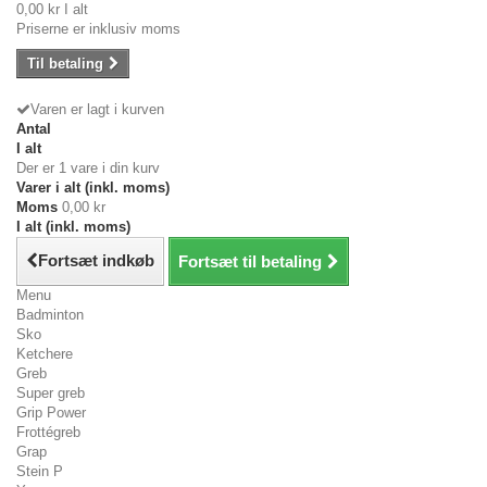
0,00 kr
I alt
Priserne er inklusiv moms
Til betaling
Varen er lagt i kurven
Antal
I alt
Der er 1 vare i din kurv
Varer i alt (inkl. moms)
Moms
0,00 kr
I alt (inkl. moms)
Fortsæt indkøb
Fortsæt til betaling
Menu
Badminton
Sko
Ketchere
Greb
Super greb
Grip Power
Frottégreb
Grap
Stein P