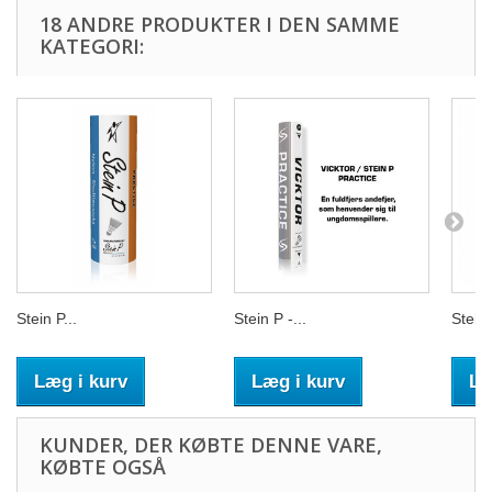
18 ANDRE PRODUKTER I DEN SAMME
KATEGORI:
Stein P...
Stein P -...
Stein 
Læg i kurv
Læg i kurv
Læ
KUNDER, DER KØBTE DENNE VARE,
KØBTE OGSÅ