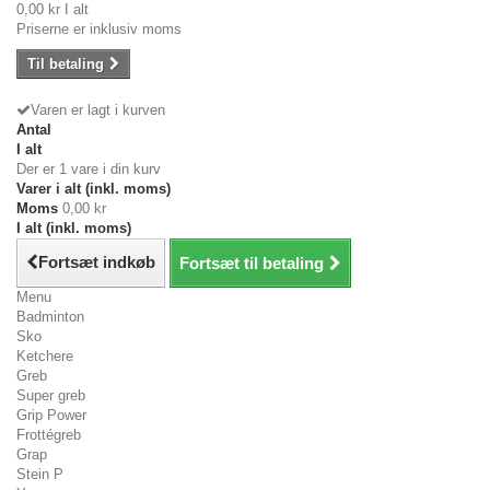
0,00 kr
I alt
Priserne er inklusiv moms
Til betaling
Varen er lagt i kurven
Antal
I alt
Der er 1 vare i din kurv
Varer i alt (inkl. moms)
Moms
0,00 kr
I alt (inkl. moms)
Fortsæt indkøb
Fortsæt til betaling
Menu
Badminton
Sko
Ketchere
Greb
Super greb
Grip Power
Frottégreb
Grap
Stein P