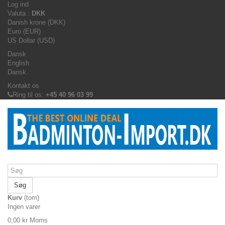
Log ind
Valuta :
DKK
Danish krone (DKK)
Euro (EUR)
US Dollar (USD)
Dansk
English
Dansk
Kontakt os
Ring til os:
+45 40 96 03 99
Søg
Kurv
(tom)
Ingen varer
0,00 kr
Moms