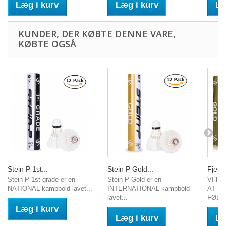
Læg i kurv
Læg i kurv
Læ
KUNDER, DER KØBTE DENNE VARE,
KØBTE OGSÅ
Stein P 1st...
Stein P Gold...
Fjerbo
Stein P 1st grade er en
Stein P Gold er en
VI H
NATIONAL kampbold lavet...
INTERNATIONAL kampbold
AT K
lavet...
FØLG
Læg i kurv
Læg i kurv
Læ