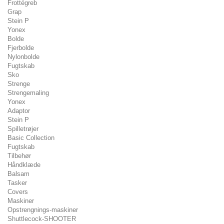
Frottégreb
Grap
Stein P
Yonex
Bolde
Fjerbolde
Nylonbolde
Fugtskab
Sko
Strenge
Strengemaling
Yonex
Adaptor
Stein P
Spilletrøjer
Basic Collection
Fugtskab
Tilbehør
Håndklæde
Balsam
Tasker
Covers
Maskiner
Opstrengnings-maskiner
Shuttlecock-SHOOTER