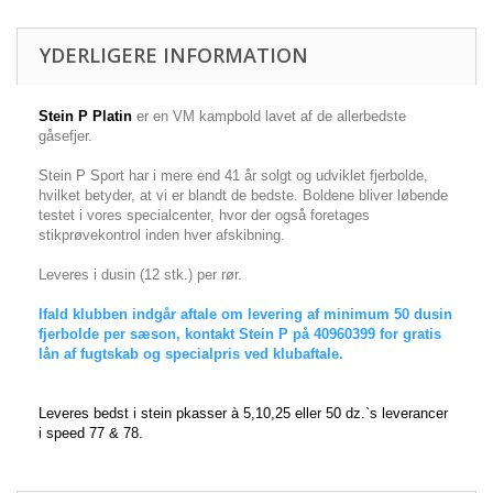
YDERLIGERE INFORMATION
Stein P Platin
er en VM kampbold lavet af de allerbedste
gåsefjer.
Stein P Sport har i mere end 41 år solgt og udviklet fjerbolde,
hvilket betyder, at vi er blandt de bedste. Boldene bliver løbende
testet i vores specialcenter, hvor der også foretages
stikprøvekontrol inden hver afskibning.
Leveres i dusin (12 stk.) per rør.
Ifald klubben indgår aftale om levering af minimum 50 dusin
fjerbolde per sæson, kontakt Stein P på 40960399 for gratis
lån af fugtskab og specialpris ved klubaftale.
Leveres bedst i stein pkasser à 5,10,25 eller 50 dz.`s leverancer
i speed 77 & 78.