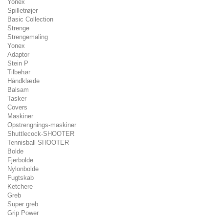
Yonex
Spilletrøjer
Basic Collection
Strenge
Strengemaling
Yonex
Adaptor
Stein P
Tilbehør
Håndklæde
Balsam
Tasker
Covers
Maskiner
Opstrengnings-maskiner
Shuttlecock-SHOOTER
Tennisball-SHOOTER
Bolde
Fjerbolde
Nylonbolde
Fugtskab
Ketchere
Greb
Super greb
Grip Power