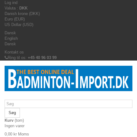
Log ind
Valuta :
DKK
Danish krone (DKK)
Euro (EUR)
US Dollar (USD)
Dansk
English
Dansk
Kontakt os
Ring til os:
+45 40 96 03 99
Søg
Kurv
(tom)
Ingen varer
0,00 kr
Moms