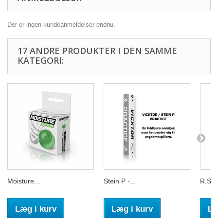
Der er ingen kundeanmeldelser endnu.
17 ANDRE PRODUKTER I DEN SAMME
KATEGORI:
Moisture...
Stein P -...
R.S.L.
Læg i kurv
Læg i kurv
Læ