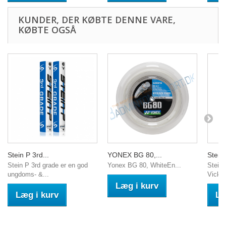
KUNDER, DER KØBTE DENNE VARE,
KØBTE OGSÅ
Stein P 3rd...
YONEX BG 80,...
Stein 
Stein P 3rd grade er en god
Yonex BG 80, WhiteEn...
Stein 
ungdoms- &...
Vickto
Læg i kurv
Læg i kurv
Læ