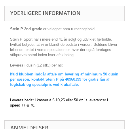
YDERLIGERE INFORMATION
Stein P 2nd grade
er velegnet som turneringsbold.
Stein P Sport har i mere end 41 år solgt og udviklet fjerbolde,
hvilket betyder, at vi er blandt de bedste i verden. Boldene bliver
løbende testet i vores specialcenter, hvor der også foretages
stikprøvekontrol inden hver afskibning.
Leveres i dusin (12 stk.) per rør.
Ifald klubben indgår aftale om levering af minimum 50 dusin
per sæson, kontakt Stein P på 40960399 for gratis lån af
fugtskab og specialpris ved klubaftale.
Leveres bedst i kasser à 5,10,25 eller 50 dz.`s leverancer i
speed 77 & 78.
ANMELDELSER