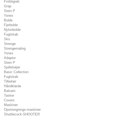
Frottégreb
Grap
Stein P
Yonex
Bolde
Fjerbolde
Nylonbolde
Fugtskab
Sko
Strenge
Strengemaling
Yonex
Adaptor
Stein P
Spilletrøjer
Basic Collection
Fugtskab
Tilbehør
Håndklæde
Balsam
Tasker
Covers
Maskiner
Opstrengnings-maskiner
Shuttlecock-SHOOTER