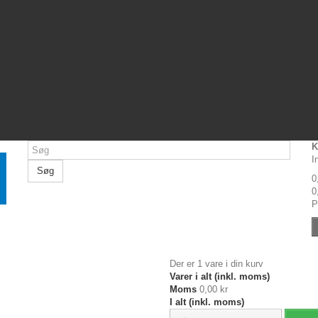
K
I
Søg
0
0
P
Der er 1 vare i din kurv
Varer i alt (inkl. moms)
Moms
0,00 kr
I alt (inkl. moms)