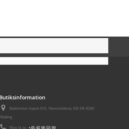
Butiksinformation
Badminton Import A/S, Norsmindevej 106 DK-8340
Malling
Ring til os:
+45 40 96 03 99