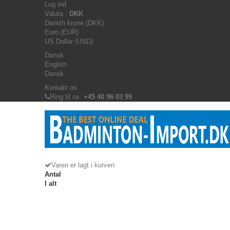
Log ind
Valuta :
DKK
Danish krone (DKK)
Euro (EUR)
US Dollar (USD)
Dansk
English
Dansk
Kontakt os
Ring til os:
+45 40 96 03 99
Varen er lagt i kurven
Antal
I alt