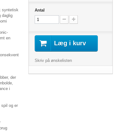
k syntetisk
Antal
g daglig
onomi
onic-
amt en
Læg i kurv
konsekvent
Skriv på ønskelisten
ubber, der
nbolde,
ance i
spil og er
r
bbrug