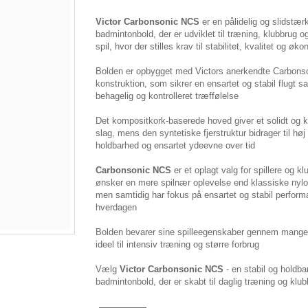
Victor Carbonsonic NCS
er en pålidelig og slidstær
badmintonbold, der er udviklet til træning, klubbrug o
spil, hvor der stilles krav til stabilitet, kvalitet og øk
Bolden er opbygget med Victors anerkendte Carbons
konstruktion, som sikrer en ensartet og stabil flugt s
behagelig og kontrolleret træffølelse
Det kompositkork-baserede hoved giver et solidt og 
slag, mens den syntetiske fjerstruktur bidrager til høj
holdbarhed og ensartet ydeevne over tid
Carbonsonic NCS
er et oplagt valg for spillere og kl
ønsker en mere spilnær oplevelse end klassiske nylo
men samtidig har fokus på ensartet og stabil perform
hverdagen
Bolden bevarer sine spilleegenskaber gennem mange 
ideel til intensiv træning og større forbrug
Vælg
Victor Carbonsonic NCS
- en stabil og holdba
badmintonbold, der er skabt til daglig træning og klu