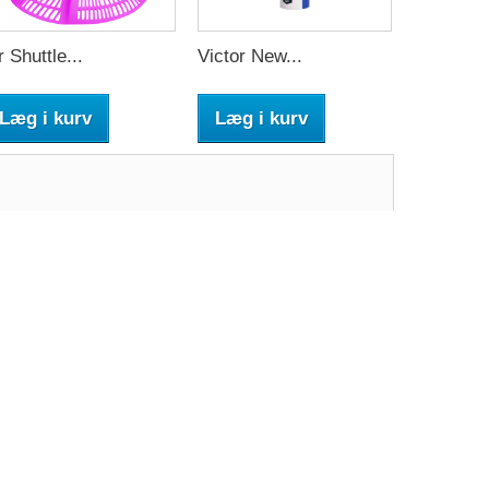
r Shuttle...
Victor New...
Læg i kurv
Læg i kurv