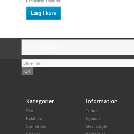
Fantastisk stabilitet...
Læg i kurv
NYHEDSBREV
OK
Kategorier
Information
Sko
Tilbud
Ketchere
Nyheder
Spilletrøjer
Mest solgte