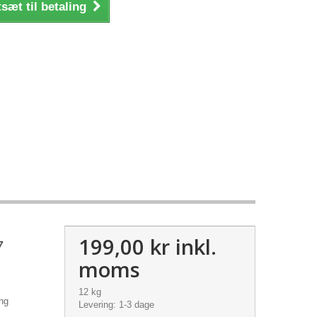
sæt til betaling
199,00 kr
inkl.
7
moms
12 kg
ang
Levering: 1-3 dage