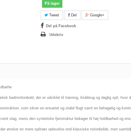
På lager
Tweet
Del
Google+
Del på Facebook
Udskriv
ldbarhe
tisk badmintonbold, der er udviklet til træning, klubbrug og daglig spil, hvor der
truktion, som sikrer en ensartet og stabil flugt samt en behagelig og kontrol
ent slag, mens den syntetiske fjerstruktur bidrager til høj holdbarhed og ens
er, der ønsker en mere spilnær oplevelse end klassiske nylonbolde, men samtid