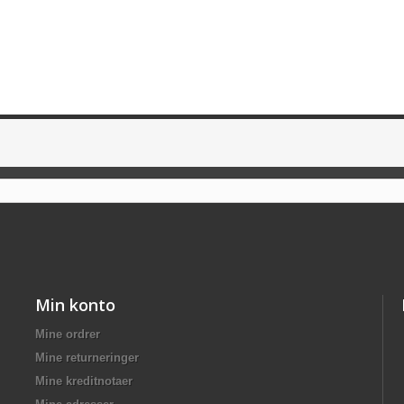
Min konto
Mine ordrer
Mine returneringer
Mine kreditnotaer