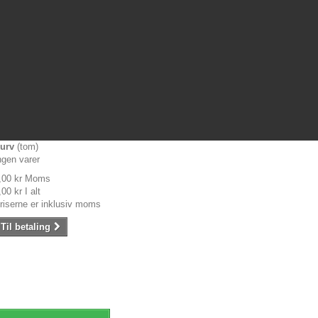
urv
(tom)
ngen varer
,00 kr
Moms
,00 kr
I alt
riserne er inklusiv moms
Til betaling