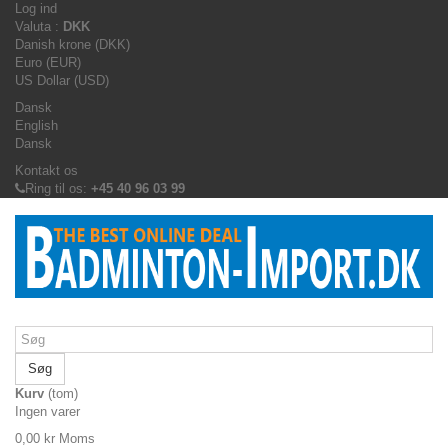
Log ind
Valuta :
DKK
Danish krone (DKK)
Euro (EUR)
US Dollar (USD)
Dansk
English
Dansk
Kontakt os
Ring til os:
+45 40 96 03 99
Søg
Kurv
(tom)
Ingen varer
0,00 kr
Moms