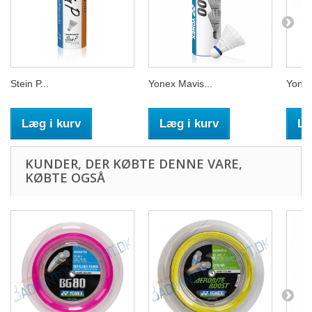
Stein P...
Yonex Mavis...
Yonex
Læg i kurv
Læg i kurv
Læ
KUNDER, DER KØBTE DENNE VARE,
KØBTE OGSÅ