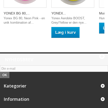
YONEX BG 80,...
YONEX...
Moist
Yonex BG 80, Neon Pink - en
Yonex Aerobite BOOST,
Humid
unik kombination af...
Grey/Yellow er den nye...
Læ
Læg i kurv
NYHEDSBREV
OK
Kategorier
Information