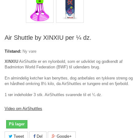
Air Shuttle by XINXIU per ¼ dz.
Tilstand:
Ny vare
XINXIU
AirShuttle er en nylonbold, som er udviklet og godkendt af
Badminton World Federation (BWF) til udendørs brug.
En almindelig ketcher kan benyttes, dog anbefales en tykkere streng og
en hårdhed omkring 8½ kilo, da AirShuttles er tungere end en fjerbold.
1 rør indeholder 3 stk. AirShuttles svarende til et ¼ dz.
Video om AirShuttles
På lager
Tweet
Del
Google+