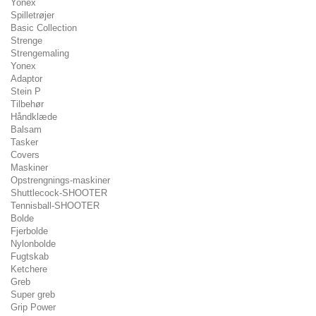
Yonex
Spilletrøjer
Basic Collection
Strenge
Strengemaling
Yonex
Adaptor
Stein P
Tilbehør
Håndklæde
Balsam
Tasker
Covers
Maskiner
Opstrengnings-maskiner
Shuttlecock-SHOOTER
Tennisball-SHOOTER
Bolde
Fjerbolde
Nylonbolde
Fugtskab
Ketchere
Greb
Super greb
Grip Power