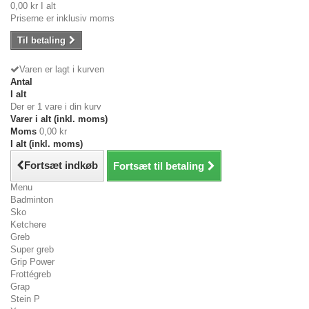
0,00 kr
I alt
Priserne er inklusiv moms
Til betaling
Varen er lagt i kurven
Antal
I alt
Der er 1 vare i din kurv
Varer i alt (inkl. moms)
Moms
0,00 kr
I alt (inkl. moms)
Fortsæt indkøb
Fortsæt til betaling
Menu
Badminton
Sko
Ketchere
Greb
Super greb
Grip Power
Frottégreb
Grap
Stein P