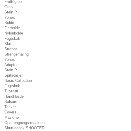
Frottégreb
Grap
Stein P
Yonex
Bolde
Fjerbolde
Nylonbolde
Fugtskab
Sko
Strenge
Strengemaling
Yonex
Adaptor
Stein P
Spilletrøjer
Basic Collection
Fugtskab
Tilbehør
Håndklæde
Balsam
Tasker
Covers
Maskiner
Opstrengnings-maskiner
Shuttlecock-SHOOTER