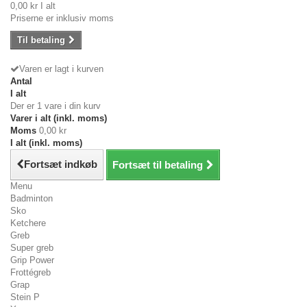
0,00 kr
I alt
Priserne er inklusiv moms
Til betaling
Varen er lagt i kurven
Antal
I alt
Der er 1 vare i din kurv
Varer i alt (inkl. moms)
Moms
0,00 kr
I alt (inkl. moms)
Fortsæt indkøb
Fortsæt til betaling
Menu
Badminton
Sko
Ketchere
Greb
Super greb
Grip Power
Frottégreb
Grap
Stein P