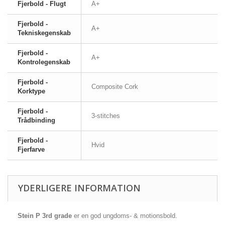
Fjerbold - Flugt
A+
Fjerbold -
A+
Tekniskegenskab
Fjerbold -
A+
Kontrolegenskab
Fjerbold -
Composite Cork
Korktype
Fjerbold -
3-stitches
Trådbinding
Fjerbold -
Hvid
Fjerfarve
YDERLIGERE INFORMATION
Stein P 3rd grade
er en god ungdoms- & motionsbold.