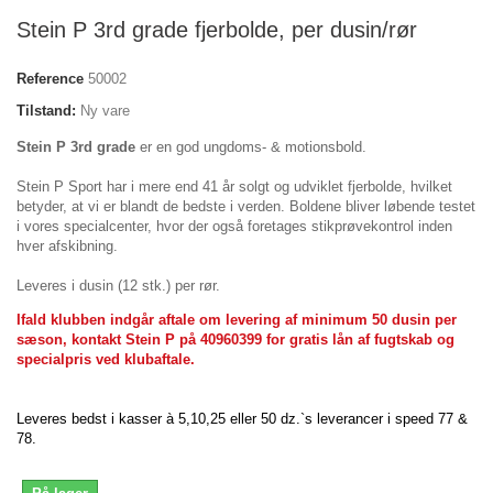
Stein P 3rd grade fjerbolde, per dusin/rør
Reference
50002
Tilstand:
Ny vare
Stein P 3rd grade
er en god ungdoms- & motionsbold.
Stein P Sport har i mere end 41 år solgt og udviklet fjerbolde, hvilket
betyder, at vi er blandt de bedste i verden. Boldene bliver løbende testet
i vores specialcenter, hvor der også foretages stikprøvekontrol inden
hver afskibning.
Leveres i dusin (12 stk.) per rør.
Ifald klubben indgår aftale om levering af minimum 50 dusin per
sæson, kontakt Stein P på 40960399 for gratis lån af fugtskab og
specialpris ved klubaftale.
Leveres bedst i kasser à 5,10,25 eller 50 dz.`s leverancer i speed 77 &
78.