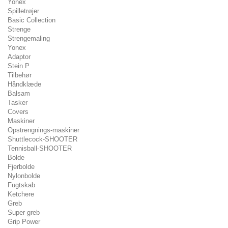
Yonex
Spilletrøjer
Basic Collection
Strenge
Strengemaling
Yonex
Adaptor
Stein P
Tilbehør
Håndklæde
Balsam
Tasker
Covers
Maskiner
Opstrengnings-maskiner
Shuttlecock-SHOOTER
Tennisball-SHOOTER
Bolde
Fjerbolde
Nylonbolde
Fugtskab
Ketchere
Greb
Super greb
Grip Power