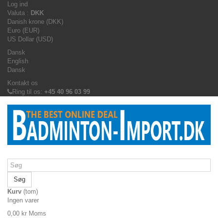
Log ind
Valuta :
DKK
Danish krone (DKK)
Euro (EUR)
US Dollar (USD)
Dansk
English
Dansk
Kontakt os
Ring til os:
+45 40 96 03 99
Søg
Kurv
(tom)
Ingen varer
0,00 kr
Moms