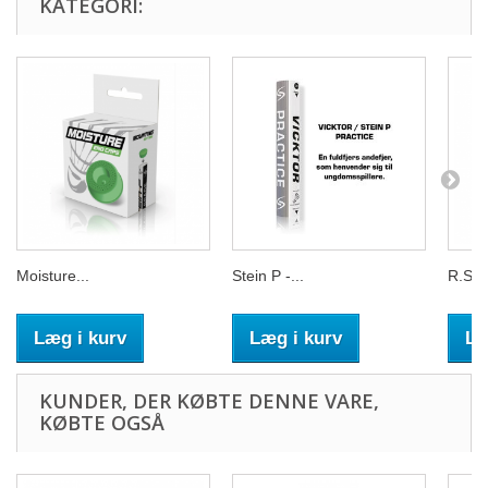
KATEGORI:
Moisture...
Stein P -...
R.S.L.
Læg i kurv
Læg i kurv
Læ
KUNDER, DER KØBTE DENNE VARE,
KØBTE OGSÅ