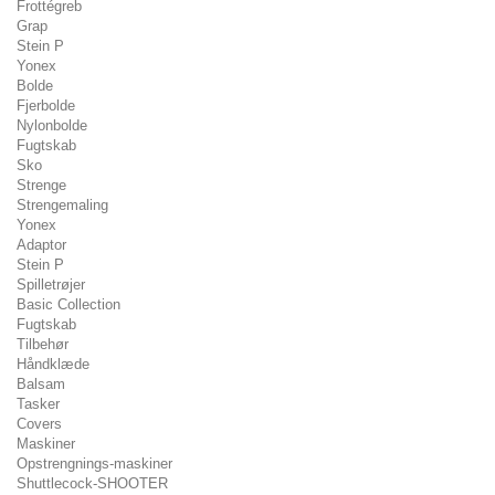
Frottégreb
Grap
Stein P
Yonex
Bolde
Fjerbolde
Nylonbolde
Fugtskab
Sko
Strenge
Strengemaling
Yonex
Adaptor
Stein P
Spilletrøjer
Basic Collection
Fugtskab
Tilbehør
Håndklæde
Balsam
Tasker
Covers
Maskiner
Opstrengnings-maskiner
Shuttlecock-SHOOTER