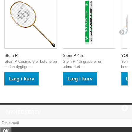
Stein P...
Stein P 4th...
YONE
Stein P Cosmic 9 er ketcheren
Stein P 4th grade er en
Yonex
til den dygtige...
udmærket...
består
Læg i kurv
Læg i kurv
Læ
NYHEDSBREV
OK