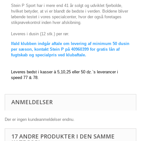
Stein P Sport har i mere end 41 år solgt og udviklet fjerbolde,
hvilket betyder, at vi er blandt de bedste i verden. Boldene bliver
løbende testet i vores specialcenter, hvor der også foretages
stikprøvekontrol inden hver afskibning.
Leveres i dusin (12 stk.) per rør.
Ifald klubben indgår aftale om levering af minimum 50 dusin
per sæson, kontakt Stein P på 40960399 for gratis lån af
fugtskab og specialpris ved klubaftale.
Leveres bedst i kasser à 5,10,25 eller 50 dz.`s leverancer i
speed 77 & 78.
ANMELDELSER
Der er ingen kundeanmeldelser endnu.
17 ANDRE PRODUKTER I DEN SAMME