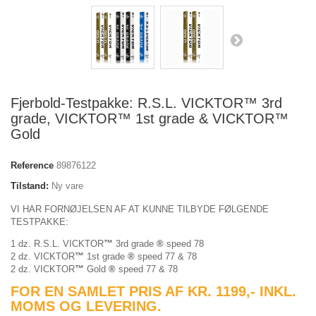
Fjerbold-Testpakke: R.S.L. VICKTOR™ 3rd
grade, VICKTOR™ 1st grade & VICKTOR™
Gold
Reference
89876122
Tilstand:
Ny vare
VI HAR FORNØJELSEN AF AT KUNNE TILBYDE FØLGENDE
TESTPAKKE:
1 dz. R.S.L. VICKTOR
™
3rd grade
®
speed 78
2 dz. VICKTOR
™
1st grade
®
speed 77 & 78
2 dz. VICKTOR
™
Gold
®
speed 77 & 78
FOR EN SAMLET PRIS AF KR. 1199,- INKL.
MOMS OG LEVERING.