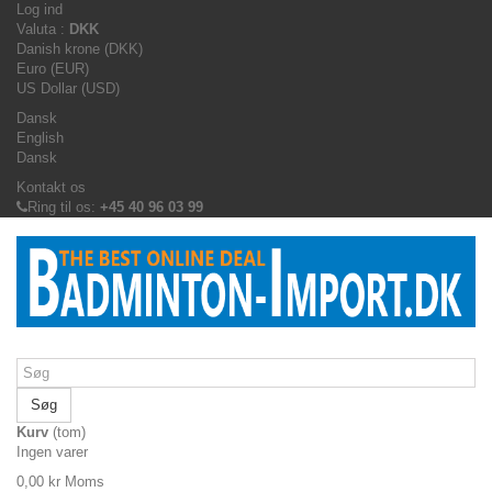
Log ind
Valuta :
DKK
Danish krone (DKK)
Euro (EUR)
US Dollar (USD)
Dansk
English
Dansk
Kontakt os
Ring til os:
+45 40 96 03 99
Søg
Kurv
(tom)
Ingen varer
0,00 kr
Moms