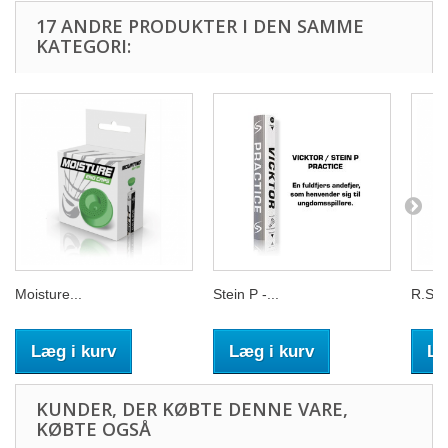
17 ANDRE PRODUKTER I DEN SAMME
KATEGORI:
Moisture...
Stein P -...
R.S.L.
Læg i kurv
Læg i kurv
Læ
KUNDER, DER KØBTE DENNE VARE,
KØBTE OGSÅ