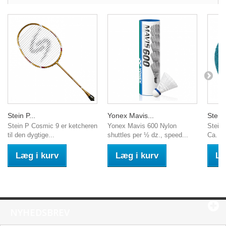
Stein P...
Yonex Mavis...
Stein 
Stein P Cosmic 9 er ketcheren
Yonex Mavis 600 Nylon
Stein 
til den dygtige...
shuttles per ½ dz., speed...
Ca. 17
Læg i kurv
Læg i kurv
Læ
NYHEDSBREV