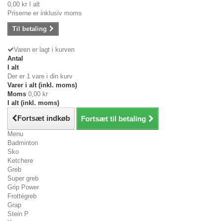
0,00 kr
I alt
Priserne er inklusiv moms
Til betaling
Varen er lagt i kurven
Antal
I alt
Der er 1 vare i din kurv
Varer i alt (inkl. moms)
Moms
0,00 kr
I alt (inkl. moms)
Fortsæt indkøb
Fortsæt til betaling
Menu
Badminton
Sko
Ketchere
Greb
Super greb
Grip Power
Frottégreb
Grap
Stein P