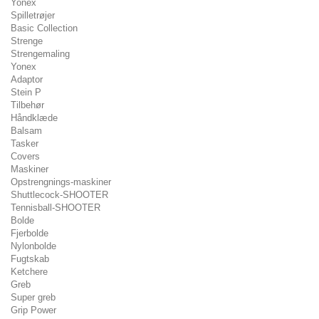
Yonex
Spilletrøjer
Basic Collection
Strenge
Strengemaling
Yonex
Adaptor
Stein P
Tilbehør
Håndklæde
Balsam
Tasker
Covers
Maskiner
Opstrengnings-maskiner
Shuttlecock-SHOOTER
Tennisball-SHOOTER
Bolde
Fjerbolde
Nylonbolde
Fugtskab
Ketchere
Greb
Super greb
Grip Power