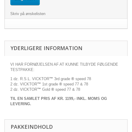
Skriv på ønskelisten
YDERLIGERE INFORMATION
VI HAR FORNØJELSEN AF AT KUNNE TILBYDE FØLGENDE
TESTPAKKE:
1 dz. R.S.L. VICKTOR
™
3rd grade
®
speed 78
2 dz. VICKTOR
™
1st grade
®
speed 77 & 78
2 dz. VICKTOR
™
Gold
®
speed 77 & 78
TIL EN SAMLET PRIS AF KR. 1199,- INKL. MOMS OG
LEVERING.
PAKKEINDHOLD