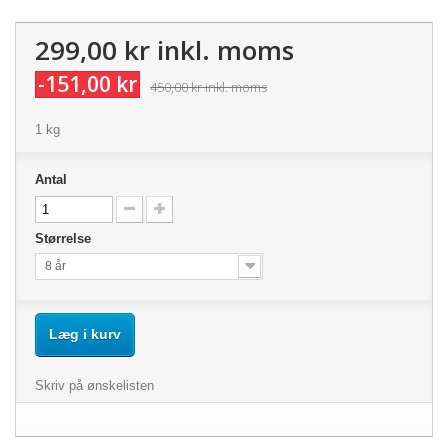
299,00 kr
inkl. moms
-151,00 kr
450,00 kr
inkl. moms
1 kg
Antal
Størrelse
8 år
Læg i kurv
Skriv på ønskelisten