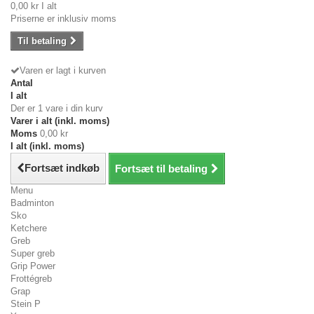
0,00 kr
I alt
Priserne er inklusiv moms
Til betaling
Varen er lagt i kurven
Antal
I alt
Der er 1 vare i din kurv
Varer i alt (inkl. moms)
Moms
0,00 kr
I alt (inkl. moms)
Fortsæt indkøb
Fortsæt til betaling
Menu
Badminton
Sko
Ketchere
Greb
Super greb
Grip Power
Frottégreb
Grap
Stein P