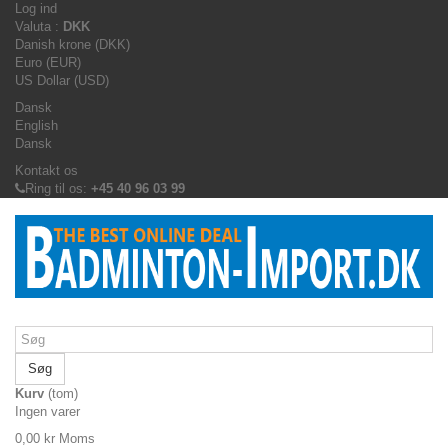
Log ind
Valuta :
DKK
Danish krone (DKK)
Euro (EUR)
US Dollar (USD)
Dansk
English
Dansk
Kontakt os
Ring til os:
+45 40 96 03 99
Søg
Kurv
(tom)
Ingen varer
0,00 kr
Moms