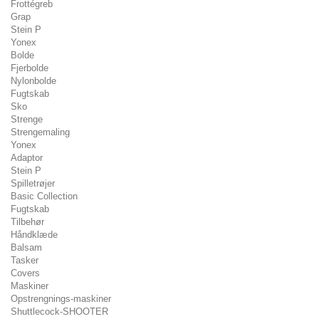
Frottégreb
Grap
Stein P
Yonex
Bolde
Fjerbolde
Nylonbolde
Fugtskab
Sko
Strenge
Strengemaling
Yonex
Adaptor
Stein P
Spilletrøjer
Basic Collection
Fugtskab
Tilbehør
Håndklæde
Balsam
Tasker
Covers
Maskiner
Opstrengnings-maskiner
Shuttlecock-SHOOTER