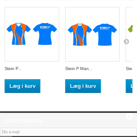
Stein P...
Stein P Man...
Stein 
Læg i kurv
Læg i kurv
Læ
NYHEDSBREV