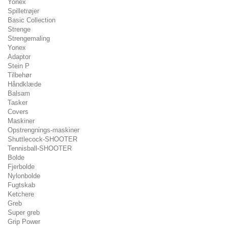
Yonex
Spilletrøjer
Basic Collection
Strenge
Strengemaling
Yonex
Adaptor
Stein P
Tilbehør
Håndklæde
Balsam
Tasker
Covers
Maskiner
Opstrengnings-maskiner
Shuttlecock-SHOOTER
Tennisball-SHOOTER
Bolde
Fjerbolde
Nylonbolde
Fugtskab
Ketchere
Greb
Super greb
Grip Power