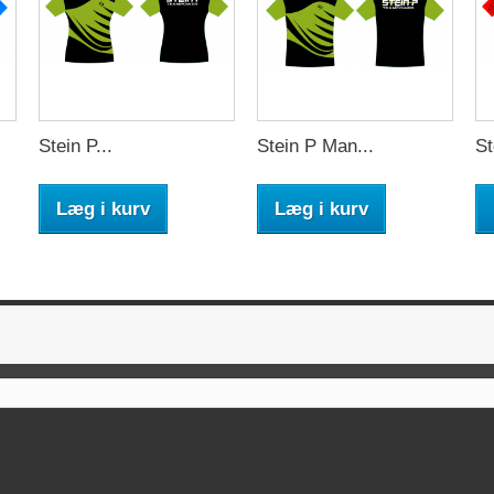
Stein P...
Stein P Man...
St
Læg i kurv
Læg i kurv