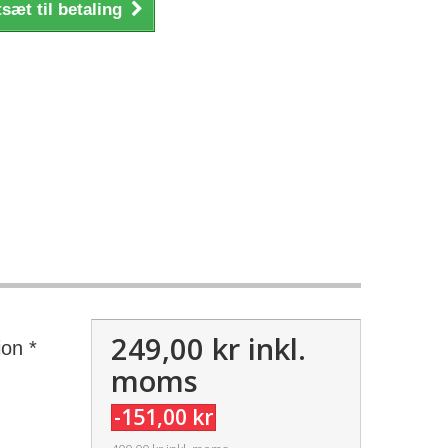
sæt til betaling
249,00 kr
inkl.
ion *
moms
-151,00 kr