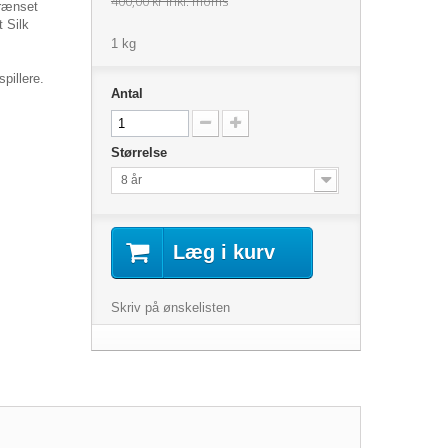
400,00 kr
inkl. moms
grænset
t Silk
1 kg
pillere.
Antal
Størrelse
8 år
Læg i kurv
Skriv på ønskelisten