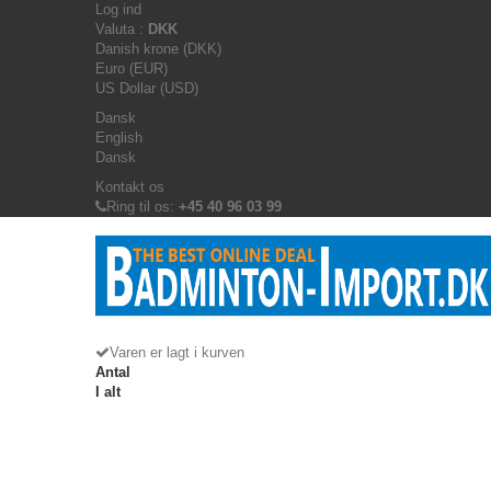
Log ind
Valuta :
DKK
Danish krone (DKK)
Euro (EUR)
US Dollar (USD)
Dansk
English
Dansk
Kontakt os
Ring til os:
+45 40 96 03 99
Varen er lagt i kurven
Antal
I alt