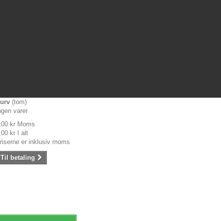
urv
(tom)
ngen varer
,00 kr
Moms
,00 kr
I alt
riserne er inklusiv moms
Til betaling