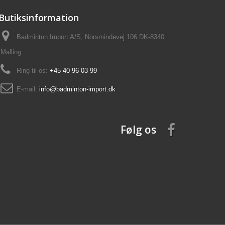
Butiksinformation
Badminton Import A/S, Norsmindevej 106 DK-8340
Malling
Ring til os:
+45 40 96 03 99
E-mail:
info@badminton-import.dk
Følg os