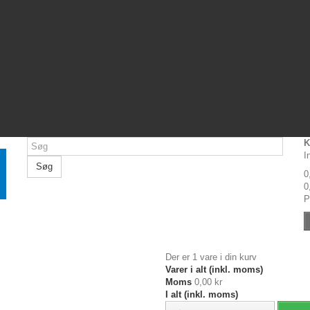
K
I
Søg
0
0
P
Der er 1 vare i din kurv
Varer i alt (inkl. moms)
Moms
0,00 kr
I alt (inkl. moms)