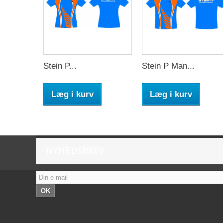
Stein P...
Stein P Man...
Læg i kurv
Læg i kurv
NYHEDSBREV
OK