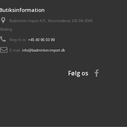
Butiksinformation
Badminton Import A/S, Norsmindevej 106 DK-8340
Malling
Ring til os:
+45 40 96 03 99
E-mail:
info@badminton-import.dk
Følg os