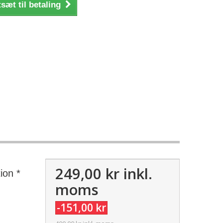
sæt til betaling
249,00 kr
inkl.
ion *
moms
-151,00 kr