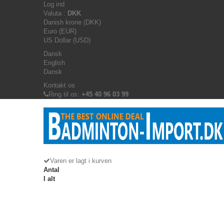
Log ind
Valuta :
DKK
Danish krone (DKK)
Euro (EUR)
US Dollar (USD)
Dansk
English
Dansk
Kontakt os
Ring til os:
+45 40 96 03 99
Varen er lagt i kurven
Antal
I alt