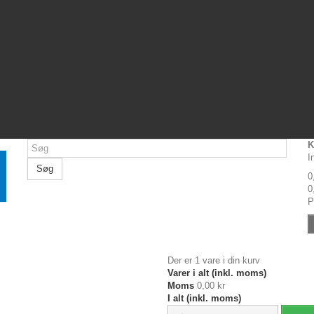
K
I
Søg
0
0
P
Der er 1 vare i din kurv
Varer i alt (inkl. moms)
Moms
0,00 kr
I alt (inkl. moms)