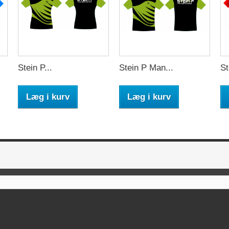
Stein P...
Stein P Man...
St
Læg i kurv
Læg i kurv