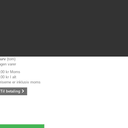
urv
(tom)
ngen varer
,00 kr
Moms
,00 kr
I alt
riserne er inklusiv moms
Til betaling