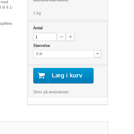
400,00 kr
inkl. moms
t med
til 4 1-
1 kg
pillere.
Antal
Størrelse
8 år
Læg i kurv
Skriv på ønskelisten