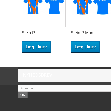
Stein P...
Stein P Man...
Læg i kurv
Læg i kurv
NYHEDSBREV
OK