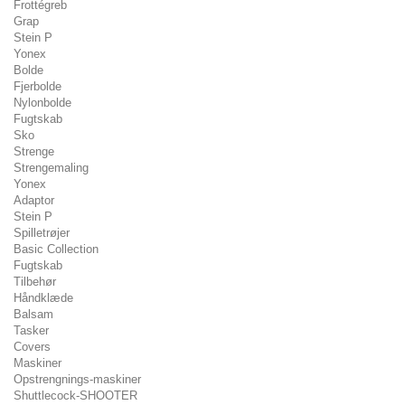
Frottégreb
Grap
Stein P
Yonex
Bolde
Fjerbolde
Nylonbolde
Fugtskab
Sko
Strenge
Strengemaling
Yonex
Adaptor
Stein P
Spilletrøjer
Basic Collection
Fugtskab
Tilbehør
Håndklæde
Balsam
Tasker
Covers
Maskiner
Opstrengnings-maskiner
Shuttlecock-SHOOTER