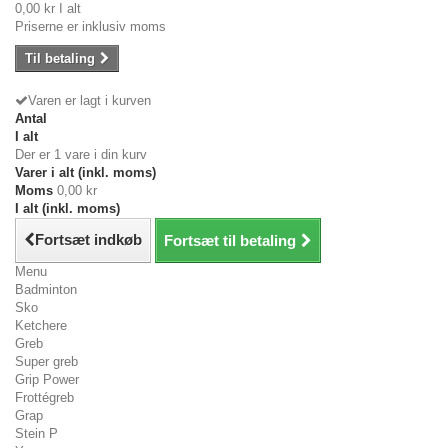
0,00 kr
I alt
Priserne er inklusiv moms
Til betaling
Varen er lagt i kurven
Antal
I alt
Der er 1 vare i din kurv
Varer i alt (inkl. moms)
Moms
0,00 kr
I alt (inkl. moms)
Fortsæt indkøb
Fortsæt til betaling
Menu
Badminton
Sko
Ketchere
Greb
Super greb
Grip Power
Frottégreb
Grap
Stein P