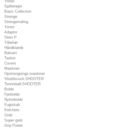
Yonex
Spilletrøjer
Basic Collection
Strenge
Strengemaling
Yonex
Adaptor
Stein P
Tilbehør
Håndklæde
Balsam
Tasker
Covers
Maskiner
Opstrengnings-maskiner
Shuttlecock-SHOOTER
Tennisball-SHOOTER
Bolde
Fjerbolde
Nylonbolde
Fugtskab
Ketchere
Greb
Super greb
Grip Power