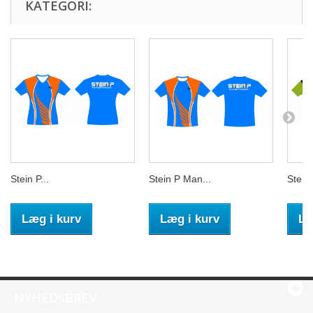
KATEGORI:
Stein P...
Stein P Man...
Stein 
Læg i kurv
Læg i kurv
Læ
NYHEDSBREV