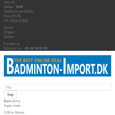
Log ind
Valuta :
DKK
Danish krone (DKK)
Euro (EUR)
US Dollar (USD)
Dansk
English
Dansk
Kontakt os
Ring til os:
+45 40 96 03 99
Søg
Kurv
(tom)
Ingen varer
0,00 kr
Moms