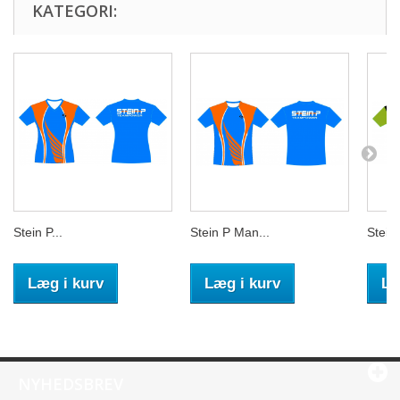
KATEGORI:
Stein P...
Stein P Man...
Stein 
Læg i kurv
Læg i kurv
Læ
NYHEDSBREV