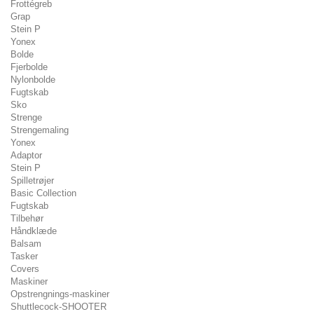
Frottégreb
Grap
Stein P
Yonex
Bolde
Fjerbolde
Nylonbolde
Fugtskab
Sko
Strenge
Strengemaling
Yonex
Adaptor
Stein P
Spilletrøjer
Basic Collection
Fugtskab
Tilbehør
Håndklæde
Balsam
Tasker
Covers
Maskiner
Opstrengnings-maskiner
Shuttlecock-SHOOTER