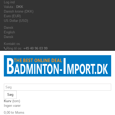
Log ind
Valuta :
DKK
Danish krone (DKK)
Euro (EUR)
US Dollar (USD)
Dansk
English
Dansk
Kontakt os
Ring til os:
+45 40 96 03 99
Søg
Kurv
(tom)
Ingen varer
0,00 kr
Moms