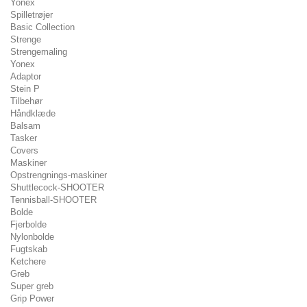
Yonex
Spilletrøjer
Basic Collection
Strenge
Strengemaling
Yonex
Adaptor
Stein P
Tilbehør
Håndklæde
Balsam
Tasker
Covers
Maskiner
Opstrengnings-maskiner
Shuttlecock-SHOOTER
Tennisball-SHOOTER
Bolde
Fjerbolde
Nylonbolde
Fugtskab
Ketchere
Greb
Super greb
Grip Power