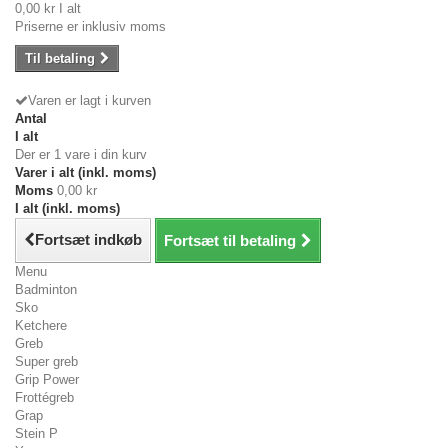
0,00 kr
I alt
Priserne er inklusiv moms
Til betaling
Varen er lagt i kurven
Antal
I alt
Der er 1 vare i din kurv
Varer i alt (inkl. moms)
Moms
0,00 kr
I alt (inkl. moms)
Fortsæt indkøb
Fortsæt til betaling
Menu
Badminton
Sko
Ketchere
Greb
Super greb
Grip Power
Frottégreb
Grap
Stein P